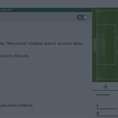
στική
37
δα: ''Μπολόνια'' κέρδισε φάουλ σε καλή θέση.
Γιουνούς Μουσάι.
Στατιστικά
 μία καλή επίθεση.
1
3