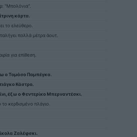
 ''Μπολόνια''.
ίτρινη κάρτα.
ι το ελεύθερο.
ταλήγει πολλά μέτρα άουτ.
ιρία για επίθεση.
ξω ο Τομάσο Πομπέγκα.
ντιάγκο Κάστρο.
ίνι, έξω ο Φεντερίκο Μπερναντέσκι.
 το κερδισμένο πλάγιο.
Νίκολα Ζαλέφσκι.