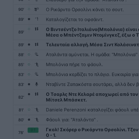
Ο Ρικάρντο Ορσολίνι κάνει το σουτ.
90'
Καταλογίζεται το οφσάιντ.
89'
Ο Βιντσέντζο Ιταλιάνο(Μπολόνια) είναι
89'
Μέσα ο Μπέντζαμιν Ντομίνγκεζ, έξω ο Τ
Τελευταία αλλαγή. Μέσα Σιντ Κολάσινα
89'
Αταλάντα αμύνεται. Η ομάδα: ''Μπολόνια'' 
88'
Μπολόνια πήρε το φάουλ.
85'
Μπολόνια κερδίζει το πλάγιο. Ευκαιρία για
83'
Νταβίντε Ζαπακόστα σουτάρει, αλλά δεν β
83'
Ο Τσαρλς Ντε Κελαρέ αποχωρεί από τον 
82'
Μίτσελ Μπάσκετ.
Daniele Perenzoni καταλογίζει φάουλ υπέρ:
81'
Φάουλ για: ''Αταλάντα'' .
80'
Γκολ! Σκόρερ ο Ρικάρντο Ορσολίνι. Τζον
0:1
78'
0 - 1.