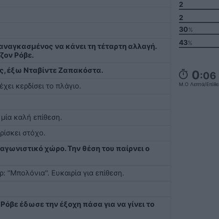
2
2
30
%
43
%
 αναγκασμένος να κάνει τη τέταρτη αλλαγή.
ζον Ρόβε.
τς, έξω Νταβίντε Ζαπακόστα.
0
:06
Μ.ο Λεπτά/επίθ
έχει κερδίσει το πλάγιο.
 μία καλή επίθεση.
ρίσκει στόχο.
αγωνιστικό χώρο. Την θέση του παίρνει ο
 ''Μπολόνια''. Ευκαιρία για επίθεση.
 Ρόβε έδωσε την έξοχη πάσα για να γίνει το