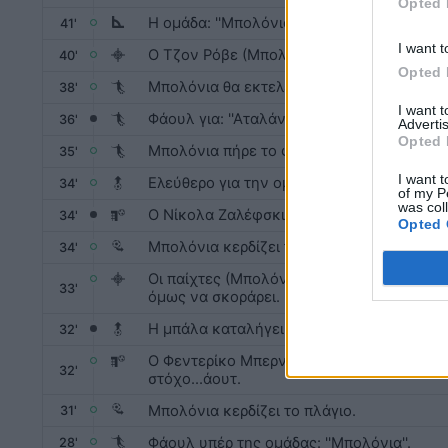
Opted 
H ομάδα: ''Μπολόνια'' κέρδισε κόρνερ στην 
41'
I want t
Ο Τζον Ρόβε (Μπολόνια) σουτάρει στην πόλ
40'
Opted 
Μπολόνια θα εκτελέσει το φάουλ σε καλή
38'
I want 
Φάουλ για: ''Αταλάντα'' .
36'
Advertis
Opted 
Μπολόνια πήρε το φάουλ.
35'
I want t
Ελεύθερο για την ομάδα: ''Μπολόνια''.
34'
of my P
was col
Ο Νίκολα Ζαλέφσκι σουτάρει, αλλά δεν βρ
34'
Opted 
Μπολόνια κερδίζει το πλάγιο.
34'
Οι παίχτες (Μπολόνια) προωθούν το παιχνί
33'
όμως να σκοράρει.
Η μπάλα καταλήγει άουτ.Αταλάντα θα κάνε
32'
Ο Φεντερίκο Μπερναντέσκι (Μπολόνια) στο σ
32'
στόχο...άουτ.
Μπολόνια κερδίζει το πλάγιο.
31'
Φάουλ υπέρ της ομάδας: ''Μπολόνια''.
28'