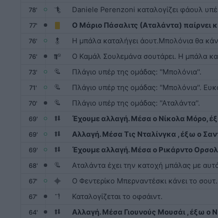
Daniele Perenzoni καταλογίζει φάουλ υπέρ:
78'
Ο Μάριο Πάσαλιτς (Αταλάντα) παίρνει κ
77'
Η μπάλα καταλήγει άουτ.Μπολόνια θα κάνε
76'
Ο Καμάλ Σουλεμάνα σουτάρει. Η μπάλα κα
76'
Πλάγιο υπέρ της ομάδας: ''Μπολόνια''.
73'
Πλάγιο υπέρ της ομάδας: ''Μπολόνια''. Ευκα
71'
Πλάγιο υπέρ της ομάδας: ''Αταλάντα''.
70'
Έχουμε αλλαγή. Μέσα ο Νίκολα Μόρο, έ
69'
Αλλαγή. Μέσα Τις Νταλίνγκα , έξω ο Σα
69'
Έχουμε αλλαγή. Μέσα ο Ρικάρντο Ορσολ
69'
Αταλάντα έχει την κατοχή μπάλας με αυτό
68'
Ο Φεντερίκο Μπερναντέσκι κάνει το σουτ.
67'
Καταλογίζεται το οφσάιντ.
67'
Αλλαγή. Μέσα Γιουνούς Μουσάι , έξω ο 
64'