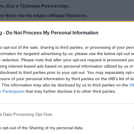
α, έξω ο Τζιάκομο Ρασπαντόρι.
ην θέση του θα πάρει ο Μάριο Πάσαλιτς.
ο.
g -
Do Not Process My Personal Information
: ''Τζεβίς Στάδιο'', σουτάρει! Δεν βρήκε
to opt-out of the sale, sharing to third parties, or processing of your per
formation for targeted advertising by us, please use the below opt-out s
γκα.
r selection. Please note that after your opt-out request is processed y
eing interest-based ads based on personal information utilized by us or
.
disclosed to third parties prior to your opt-out. You may separately opt-
την πόλη: ''Bergamo''. Δεν καταφέρνει να
losure of your personal information by third parties on the IAB’s list of
. This information may also be disclosed by us to third parties on the
IA
Participants
that may further disclose it to other third parties.
έχει κερδίσει το πλάγιο.
ταλάντα''.
l Data Processing Opt Outs
o opt-out of the Sharing of my personal data.
άδιο'', σουτάρει! Δεν βρήκε στόχο...άουτ.