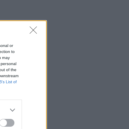
sonal or
ection to
ou may
 personal
out of the
 downstream
B’s List of