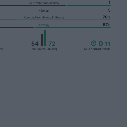
1
Σουτ Μπλοκαρίστηκαν
5
Κόρνερ
70
%
Χρόνος Επικίνδυνης Επίθεσης
57
%
Κατοχή
0
54
72
:11
εση
Επικίνδυνη Επίθεση
Μ.ο Λεπτά/επίθεση