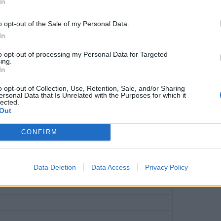
In
πόλη: ''Bergamo''.
o opt-out of the Sale of my Personal Data.
η: ''Bergamo''. Δεν καταφέρνει να σκοράρει!
In
 θέση.
to opt-out of processing my Personal Data for Targeted
ing.
In
o opt-out of Collection, Use, Retention, Sale, and/or Sharing
ersonal Data that Is Unrelated with the Purposes for which it
lected.
ίσκει στόχο.
Out
CONFIRM
δι, ο Τζον Ρόβε σουτάρει...δεν καταφέρνει
ι το ελεύθερο.
Data Deletion
Data Access
Privacy Policy
τάδιο: ''Τζεβίς Στάδιο'', σουτάρει! Δεν βρήκε