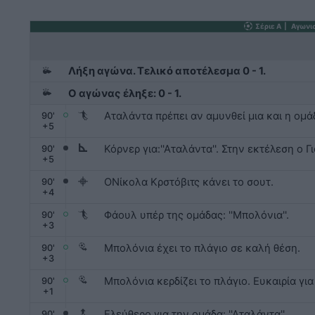
Σέριε Α
|
Αγωνι
Λήξη αγώνα. Τελικό αποτέλεσμα 0 - 1.
Ο αγώνας έληξε: 0 - 1.
Αταλάντα πρέπει αν αμυνθεί μια και η ομά
90
'
+
5
Κόρνερ για:''Αταλάντα''. Στην εκτέλεση ο 
90
'
+
5
ΟΝίκολα Κρστόβιτς κάνει το σουτ.
90
'
+
4
Φάουλ υπέρ της ομάδας: ''Μπολόνια''.
90
'
+
3
Μπολόνια έχει το πλάγιο σε καλή θέση.
90
'
+
3
Μπολόνια κερδίζει το πλάγιο. Ευκαιρία για
90
'
+
1
Ελεύθερο για την ομάδα: ''Αταλάντα''.
90'