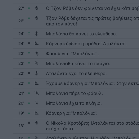
Ο Τζον Ρόβε δεν φαίνεται να έχει κάτι σο
27'
Τζον Ρόβε δέχεται τις πρώτες βοήθειες απ
26'
από τον πόνο!
Μπολόνια θα κάνει το ελεύθερο.
24'
Kόρνερ κέρδισε η ομάδα: ''Αταλάντα''.
24'
Φάουλ για: ''Μπολόνια'' .
23'
Μπολόνιαθα κάνει το πλάγιο.
23'
Αταλάντα έχει το ελεύθερο.
22'
Έχουμε κόρνερ για:''Μπολόνια''. Στην εκτ
22'
Μπολόνια πήρε το φάουλ.
21'
Μπολόνια έχει το πλάγιο.
20'
Κόρνερ για:''Μπολόνια''.
19'
Ο Νίκολα Κρστόβιτς (Αταλάντα) στο στάδιο: 
18'
στόχο...άουτ.
Αταλάντα αμύνεται. Η ομάδα: ''Μπολόνια'' 
17'