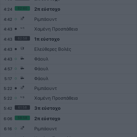
62:60
2π εύστοχο
4:24
Ριμπάουντ
4:42
Χαμένη Προσπάθεια
4:43
62:58
1π εύστοχο
4:43
Ελεύθερες Βολές
4:43
Φάουλ
4:43
Φάουλ
4:57
Φάουλ
5:17
Ριμπάουντ
5:22
Χαμένη Προσπάθεια
5:22
61:58
3π εύστοχο
5:42
58:58
2π εύστοχο
6:06
Ριμπάουντ
6:16