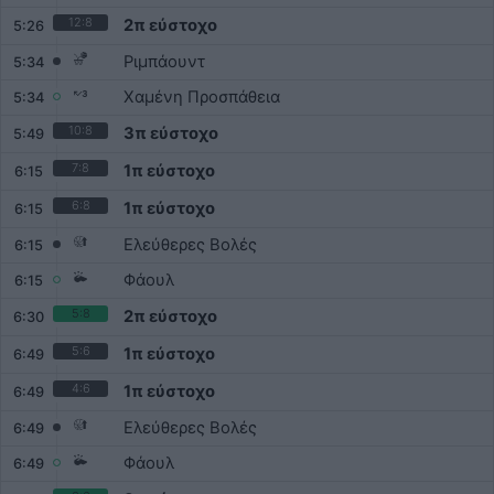
12:8
2π εύστοχο
5:26
Ριμπάουντ
5:34
Χαμένη Προσπάθεια
5:34
10:8
3π εύστοχο
5:49
7:8
1π εύστοχο
6:15
6:8
1π εύστοχο
6:15
Ελεύθερες Βολές
6:15
Φάουλ
6:15
5:8
2π εύστοχο
6:30
5:6
1π εύστοχο
6:49
4:6
1π εύστοχο
6:49
Ελεύθερες Βολές
6:49
Φάουλ
6:49