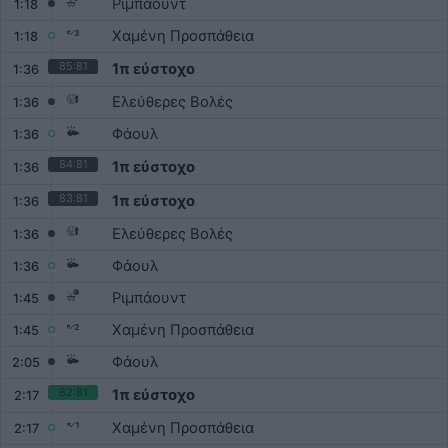
Ριμπάουντ
1:18
Χαμένη Προσπάθεια
1:18
85:81
1π εύστοχο
1:36
Ελεύθερες Βολές
1:36
Φάουλ
1:36
84:81
1π εύστοχο
1:36
83:81
1π εύστοχο
1:36
Ελεύθερες Βολές
1:36
Φάουλ
1:36
Ριμπάουντ
1:45
Χαμένη Προσπάθεια
1:45
Φάουλ
2:05
82:81
1π εύστοχο
2:17
Χαμένη Προσπάθεια
2:17