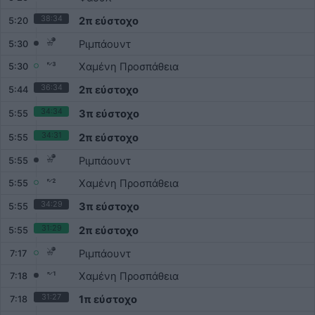
38:34
2π εύστοχο
5:20
Ριμπάουντ
5:30
Χαμένη Προσπάθεια
5:30
36:34
2π εύστοχο
5:44
34:34
3π εύστοχο
5:55
34:31
2π εύστοχο
5:55
Ριμπάουντ
5:55
Χαμένη Προσπάθεια
5:55
34:29
3π εύστοχο
5:55
31:29
2π εύστοχο
5:55
Ριμπάουντ
7:17
Χαμένη Προσπάθεια
7:18
31:27
1π εύστοχο
7:18