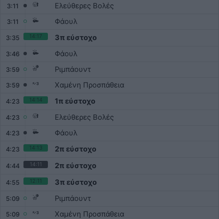
Ελεύθερες Βολές
3:11
Φάουλ
3:11
14:17
3π εύστοχο
3:35
Φάουλ
3:46
Ριμπάουντ
3:59
Χαμένη Προσπάθεια
3:59
14:14
1π εύστοχο
4:23
Ελεύθερες Βολές
4:23
Φάουλ
4:23
14:13
2π εύστοχο
4:23
14:11
2π εύστοχο
4:44
12:11
3π εύστοχο
4:55
Ριμπάουντ
5:09
Χαμένη Προσπάθεια
5:09