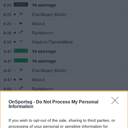
53:51
1π εύστοχο
8:25
Ελεύθερες Βολές
8:25
Φάουλ
8:25
Ριμπάουντ
8:26
Χαμένη Προσπάθεια
8:26
52:51
1π εύστοχο
8:47
52:50
1π εύστοχο
8:47
Ελεύθερες Βολές
8:47
Φάουλ
8:47
Ριμπάουντ
9:00
Χαμένη Προσπάθεια
9:00
OnSportsg -
Do Not Process My Personal
Information
Φάουλ
9:21
Ριμπάουντ
9:28
If you wish to opt-out of the sale, sharing to third parties, or
Χαμένη Προσπάθεια
9:28
processing of your personal or sensitive information for