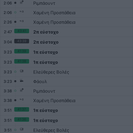
Ριμπάουντ
2:06
Χαμένη Προσπάθεια
2:06
Χαμένη Προσπάθεια
2:26
43:41
2π εύστοχο
2:47
43:39
2π εύστοχο
3:04
41:39
1π εύστοχο
3:23
41:38
1π εύστοχο
3:23
Ελεύθερες Βολές
3:23
Φάουλ
3:23
Ριμπάουντ
3:38
Χαμένη Προσπάθεια
3:38
41:37
1π εύστοχο
3:51
41:36
1π εύστοχο
3:51
Ελεύθερες Βολές
3:51