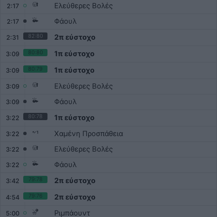
Ελεύθερες Βολές
2:17
Φάουλ
2:17
82:80
2π εύστοχο
2:31
80:80
1π εύστοχο
3:09
80:79
1π εύστοχο
3:09
Ελεύθερες Βολές
3:09
Φάουλ
3:09
80:78
1π εύστοχο
3:22
Χαμένη Προσπάθεια
3:22
Ελεύθερες Βολές
3:22
Φάουλ
3:22
79:78
2π εύστοχο
3:42
79:76
2π εύστοχο
4:54
Ριμπάουντ
5:00