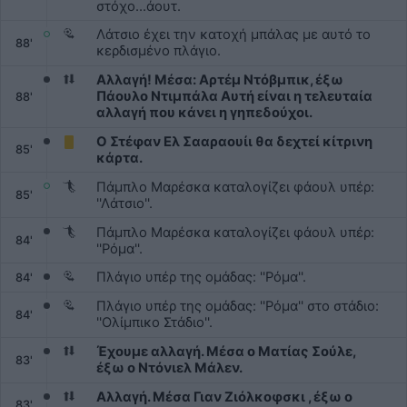
στόχο...άουτ.
Λάτσιο έχει την κατοχή μπάλας με αυτό το
88'
κερδισμένο πλάγιο.
Αλλαγή! Μέσα: Αρτέμ Ντόβμπικ, έξω
Πάουλο Ντιμπάλα Αυτή είναι η τελευταία
88'
αλλαγή που κάνει η γηπεδούχοι.
Ο Στέφαν Ελ Σααραουίι θα δεχτεί κίτρινη
85'
κάρτα.
Πάμπλο Μαρέσκα καταλογίζει φάουλ υπέρ:
85'
''Λάτσιο''.
Πάμπλο Μαρέσκα καταλογίζει φάουλ υπέρ:
84'
''Ρόμα''.
Πλάγιο υπέρ της ομάδας: ''Ρόμα''.
84'
Πλάγιο υπέρ της ομάδας: ''Ρόμα'' στο στάδιο:
84'
''Ολίμπικο Στάδιο''.
Έχουμε αλλαγή. Μέσα ο Ματίας Σούλε,
83'
έξω ο Ντόνιελ Μάλεν.
Αλλαγή. Μέσα Γιαν Ζιόλκοφσκι , έξω ο
83'