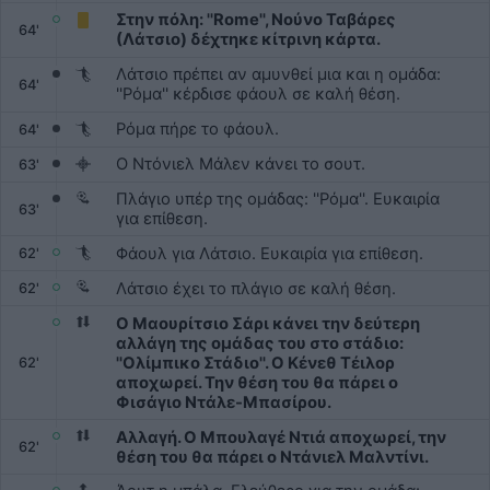
Στην πόλη: ''Rome'', Νούνο Ταβάρες
64'
(Λάτσιο) δέχτηκε κίτρινη κάρτα.
Λάτσιο πρέπει αν αμυνθεί μια και η ομάδα:
64'
''Ρόμα'' κέρδισε φάουλ σε καλή θέση.
Ρόμα πήρε το φάουλ.
64'
Ο Ντόνιελ Μάλεν κάνει το σουτ.
63'
Πλάγιο υπέρ της ομάδας: ''Ρόμα''. Ευκαιρία
63'
για επίθεση.
Φάουλ για Λάτσιο. Ευκαιρία για επίθεση.
62'
Λάτσιο έχει το πλάγιο σε καλή θέση.
62'
Ο Μαουρίτσιο Σάρι κάνει την δεύτερη
αλλάγη της ομάδας του στο στάδιο:
''Ολίμπικο Στάδιο''. Ο Κένεθ Τέιλορ
62'
αποχωρεί. Την θέση του θα πάρει ο
Φισάγιο Ντάλε-Μπασίρου.
Αλλαγή. Ο Μπουλαγέ Ντιά αποχωρεί, την
62'
θέση του θα πάρει ο Ντάνιελ Μαλντίνι.