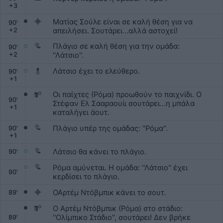
+
3
Ματίας Σούλε είναι σε καλή θέση για να
90
'
+
2
απειλήσει. Σουτάρει...αλλά αστοχεί!
Πλάγιο σε καλή θέση για την ομάδα:
90
'
+
2
''Λάτσιο''.
Λάτσιο έχει το ελεύθερο.
90
'
+
1
Οι παίχτες (Ρόμα) προωθούν το παιχνίδι. Ο
90
'
Στέφαν Ελ Σααραουίι σουτάρει...η μπάλα
+
1
καταλήγει άουτ.
Πλάγιο υπέρ της ομάδας: ''Ρόμα''.
90
'
+
1
Λάτσιο θα κάνει το πλάγιο.
90'
Ρόμα αμύνεται. Η ομάδα: ''Λάτσιο'' έχει
90'
κερδίσει το πλάγιο.
ΟΑρτέμ Ντόβμπικ κάνει το σουτ.
89'
Ο Αρτέμ Ντόβμπικ (Ρόμα) στο στάδιο:
''Ολίμπικο Στάδιο'', σουτάρει! Δεν βρήκε
89'