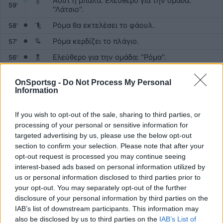
Άουτ η μπάλα. Ελεύθερο για την ομάδα:
59'
''Λάτσιο''.
Ρόμα θα εκτελέσει το φάουλ.
58'
Ρόμα κερδίζει το πλάγιο.
57'
Ελεύθερο για την ομάδα: ''Ρόμα''.
56'
Κόρνερ για:''Λάτσιο''.
56'
OnSportsg -
Do Not Process My Personal
Δέχτηκε τις πρώτες βοήθειες και επιστρέφει
Information
56'
στον αγώνα Ζέκι Σέλικ .
Ζέκι Σέλικ θα δεχτέι τις πρώτες βοήθειες.
55'
If you wish to opt-out of the sale, sharing to third parties, or
processing of your personal or sensitive information for
Καταλογίζεται το οφσάιντ.
54'
targeted advertising by us, please use the below opt-out
Έχουμε κόρνερ για:''Ρόμα''. Στην εκτέλεση ο
section to confirm your selection. Please note that after your
54'
Πάουλο Ντιμπάλα.
opt-out request is processed you may continue seeing
interest-based ads based on personal information utilized by
Λάτσιο έχει το ελεύθερο.
53'
us or personal information disclosed to third parties prior to
Ρόμα πήρε το φάουλ.
51'
your opt-out. You may separately opt-out of the further
disclosure of your personal information by third parties on the
Λάτσιο πήρε το φάουλ.
50'
IAB’s list of downstream participants. This information may
Πάμπλο Μαρέσκα καταλογίζει φάουλ υπέρ:
also be disclosed by us to third parties on the
IAB’s List of
50'