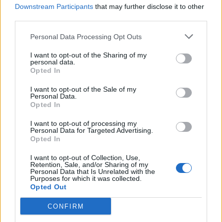
''Λάτσιο''. Ευκαιρία για επίθεση.
Downstream Participants
that may further disclose it to other
third parties.
Ρόμα έχει το πλάγιο.
49'
Ματέο Κανσελιέρι είναι σε καλή θέση για να
Personal Data Processing Opt Outs
49'
απειλήσει. Σουτάρει...αλλά αστοχεί!
I want to opt-out of the Sharing of my
Ρόμα στο ελεύθερο.
48'
personal data.
Opted In
Οι παίχτες (Λάτσιο ) προωθούν τη μπάλα.
Νούνο Ταβάρες είναι σε πλεονεκτική θέση
I want to opt-out of the Sale of my
48'
στην πόλη: ''Rome'', ετοιμάζεται να σουτάρει.
Personal Data.
Σουτάρει... άουτ!
Opted In
Έχουμε αλλαγή. Μέσα ο Στέφαν Ελ
I want to opt-out of processing my
46'
Σααραουίι, έξω ο Νικολό Πισιλί.
Personal Data for Targeted Advertising.
Opted In
Τέλος του 1ου ημιχρόνου.
I want to opt-out of Collection, Use,
Καταλογίζεται το οφσάιντ.
45
'
Retention, Sale, and/or Sharing of my
+
4
Personal Data that Is Unrelated with the
Purposes for which it was collected.
Ρόμα αμύνεται. Η ομάδα: ''Λάτσιο'' έχει
45
'
Opted Out
+
4
κερδίσει το πλάγιο.
CONFIRM
Λάτσιο κερδίζει το πλάγιο.
45'