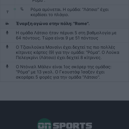
''Ρόμα''.
Ρόμα αμύνεται. Η ομάδα: ''Λάτσιο'' έχει
1'
κερδίσει το πλάγιο.
Έναρξη αγώνα στην πόλη: ''Rome''.
Η ομάδα Λάτσιο ήταν πέρυσι 5 στη βαθμολογία με
64 πόντους. Τώρα είναι 9 με 51 πόντους
Ο Τζιανλούκα Μανσίνι έχει δεχτεί τις πιο πολλές
κίτρινες κάρτες (9) για την ομάδα: ''Ρόμα''. Ο Λούκα
Πελεγκρίνι (Λάτσιο) έχει δεχτεί 8 κίτρινες.
Ο Ντόνιελ Μάλεν είναι 1ος σκόρερ της ομάδας:
''Ρόμα'' με 13 γκολ. Ο Γκουστάφ Ίσαξεν έχει
σκοράρει 5 φορές για την ομάδα ''Λάτσιο''.