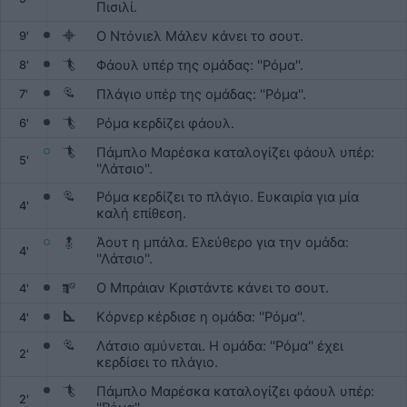
Πισιλί.
Ο Ντόνιελ Μάλεν κάνει το σουτ.
9'
Φάουλ υπέρ της ομάδας: ''Ρόμα''.
8'
Πλάγιο υπέρ της ομάδας: ''Ρόμα''.
7'
Ρόμα κερδίζει φάουλ.
6'
Πάμπλο Μαρέσκα καταλογίζει φάουλ υπέρ:
5'
''Λάτσιο''.
Ρόμα κερδίζει το πλάγιο. Ευκαιρία για μία
4'
καλή επίθεση.
Άουτ η μπάλα. Ελεύθερο για την ομάδα:
4'
''Λάτσιο''.
Ο Μπράιαν Κριστάντε κάνει το σουτ.
4'
Kόρνερ κέρδισε η ομάδα: ''Ρόμα''.
4'
Λάτσιο αμύνεται. Η ομάδα: ''Ρόμα'' έχει
2'
κερδίσει το πλάγιο.
Πάμπλο Μαρέσκα καταλογίζει φάουλ υπέρ:
2'