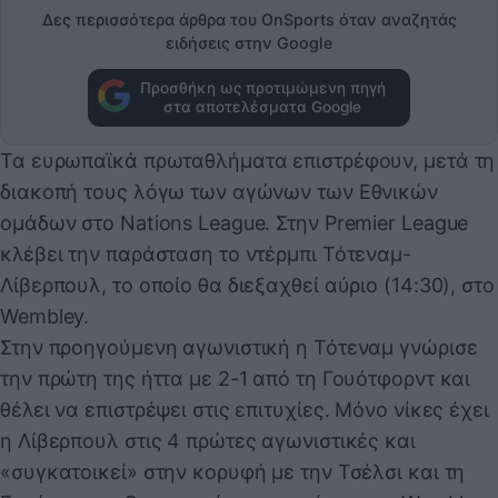
Δες περισσότερα άρθρα του OnSports όταν αναζητάς
ειδήσεις στην Google
Προσθήκη ως προτιμώμενη πηγή
στα αποτελέσματα Google
Τα ευρωπαϊκά πρωταθλήματα επιστρέφουν, μετά τη
διακοπή τους λόγω των αγώνων των Εθνικών
ομάδων στο Nations League. Στην Premier League
κλέβει την παράσταση το ντέρμπι Τότεναμ-
Λίβερπουλ, το οποίο θα διεξαχθεί αύριο (14:30), στο
Wembley.
Στην προηγούμενη αγωνιστική η Τότεναμ γνώρισε
την πρώτη της ήττα με 2-1 από τη Γουότφορντ και
θέλει να επιστρέψει στις επιτυχίες. Μόνο νίκες έχει
η Λίβερπουλ στις 4 πρώτες αγωνιστικές και
«συγκατοικεί» στην κορυφή με την Τσέλσι και τη