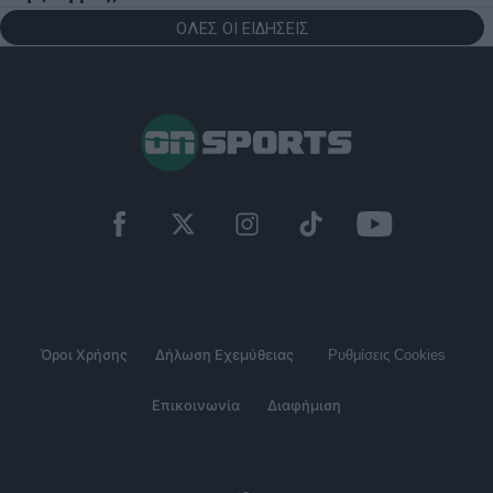
ΟΛΕΣ ΟΙ ΕΙΔΗΣΕΙΣ
Όροι Χρήσης
Δήλωση Εχεμύθειας
Ρυθμίσεις Cookies
Επικοινωνία
Διαφήμιση