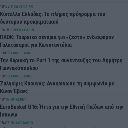
19:52
ΠΟΔΟΣΦΑΙΡΟ
Κύπελλο Ελλάδας: Το πλήρες πρόγραμμα του
δεύτερου προκριματικού
19:18
SUPER LEAGUE
ΠΑΟΚ: Τούρκικα σενάρια για «ζεστό» ενδιαφέρον
Γαλατάσαραϊ για Κωνσταντέλια
19:08
EUROLEAGUE
Την Κυριακή το Part 1 της συνέντευξης του Δημήτρη
Γιαννακόπουλου
18:50
EUROLEAGUE
Ζαλγκίρις Κάουνας: Ανακοίνωσε τη συμφωνία με
Κίναν Έβανς
18:16
ΜΠΑΣΚΕΤ
EuroBasket U16: Ήττα για την Εθνική Παίδων από την
Ισπανία
18:07
ΠΟΔΟΣΦΑΙΡΟ