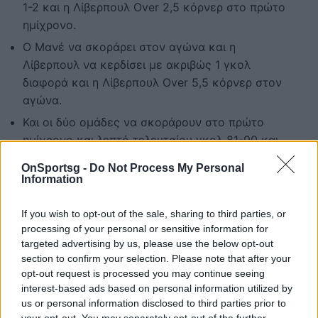
1-2 και η Λίβερπουλ Over 2,5 κόρνερ στο πρώτο
ημίχρονο.
Ο Μανέ να σκοράρει στον αγώνα και η
Λίβερπουλ να κερδίσει με ακριβώς 1 γκολ
διαφορά και η Λίβερπουλ Over 5,5 κόρνερ στον
αγώνα.
Και οι δύο ομάδες να σκοράρουν στο πρώτο
ημίχρονο και λεπτό τελευταίου γκολ 81-90 και
Over 10,5 κόρνερ στον αγώνα.
OnSportsg -
Do Not Process My Personal
Ισοπαλία στο πρώτο ημίχρονο και οι δύο ομάδες
Information
να σκοράρουν στο δεύτερο ημίχρονο και Over
If you wish to opt-out of the sale, sharing to third parties, or
9,5 κόρνερ στον αγώνα.
processing of your personal or sensitive information for
targeted advertising by us, please use the below opt-out
ΕΙΔΙΚΑ ΣΤΟΙΧΗΜΑΤΑ ΓΙΑ ΤΑ ΚΟΡΝΕΡ, ΤΟΥΣ ΣΚΟΡΕΡ
section to confirm your selection. Please note that after your
ΚΑΙ ΤΗ ΔΙΑΦΟΡΑ ΝΙΚΗΣ
opt-out request is processed you may continue seeing
Οι παίκτες του Πάμε Στοίχημα του ΟΠΑΠ μπορούν
interest-based ads based on personal information utilized by
us or personal information disclosed to third parties prior to
να ποντάρουν στο ντέρμπι Τότεναμ-Λίβερπουλ και
your opt-out. You may separately opt-out of the further