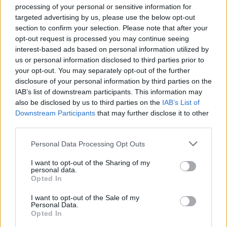
στις δυο ομάδες σημειώθηκαν τέσσερα γκολ
processing of your personal or sensitive information for
targeted advertising by us, please use the below opt-out
ακριβώς. Ρίσκο με combo του να σκοράρουν και οι
section to confirm your selection. Please note that after your
δυο και να λήξει Over 3,5, σε απόδοση 3,40!
opt-out request is processed you may continue seeing
* Σύστημα: 1-2-3.
interest-based ads based on personal information utilized by
us or personal information disclosed to third parties prior to
Μπάρνσλεϊ-Μπέρτον
1 & Over
2,5
your opt-out. You may separately opt-out of the further
disclosure of your personal information by third parties on the
IAB’s list of downstream participants. This information may
Σέφιλντ Γιουν.-Τσέστερφιλντ
1 & Under
2,5
also be disclosed by us to third parties on the
IAB’s List of
Downstream Participants
that may further disclose it to other
Χάντερσφιλντ-Μπλάκμπερν
Να σκοράρουν και οι δυο & Ov
third parties.
Personal Data Processing Opt Outs
I want to opt-out of the Sharing of my
personal data.
Opted In
Παιχνίδι από παντού στη Novibet με το
νέο Mobile App
I want to opt-out of the Sale of my
Personal Data.
Opted In