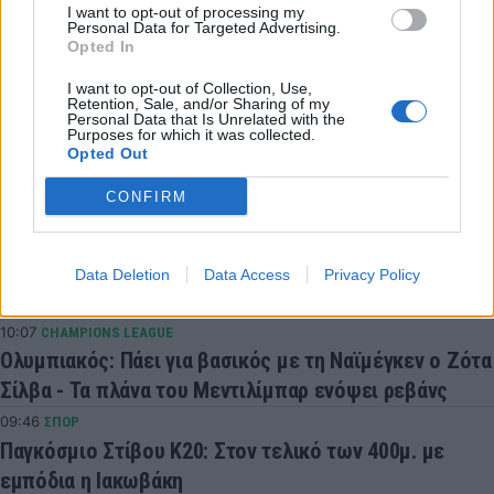
I want to opt-out of processing my
Personal Data for Targeted Advertising.
Opted In
COMMENTS
I want to opt-out of Collection, Use,
Retention, Sale, and/or Sharing of my
Personal Data that Is Unrelated with the
Purposes for which it was collected.
Opted Out
Συνδεθείτε για να σχολιάσετε
CONFIRM
Data Deletion
Data Access
Privacy Policy
LATEST NEWS
10:07
CHAMPIONS LEAGUE
Ολυμπιακός: Πάει για βασικός με τη Ναϊμέγκεν ο Ζότα
Σίλβα - Τα πλάνα του Μεντιλίμπαρ ενόψει ρεβάνς
09:46
ΣΠΟΡ
Παγκόσμιο Στίβου Κ20: Στον τελικό των 400μ. με
εμπόδια η Ιακωβάκη