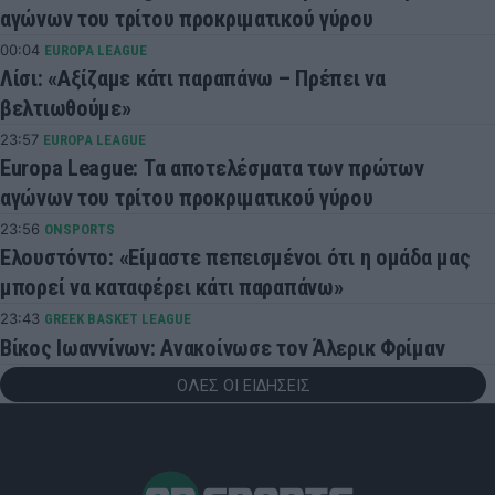
αγώνων του τρίτου προκριματικού γύρου
00:04
EUROPA LEAGUE
Λίσι: «Αξίζαμε κάτι παραπάνω – Πρέπει να
βελτιωθούμε»
23:57
EUROPA LEAGUE
Europa League: Τα αποτελέσματα των πρώτων
αγώνων του τρίτου προκριματικού γύρου
23:56
ONSPORTS
Ελουστόντο: «Είμαστε πεπεισμένοι ότι η ομάδα μας
μπορεί να καταφέρει κάτι παραπάνω»
23:43
GREEK BASKET LEAGUE
Βίκος Ιωαννίνων: Ανακοίνωσε τον Άλερικ Φρίμαν
ΟΛΕΣ ΟΙ ΕΙΔΗΣΕΙΣ