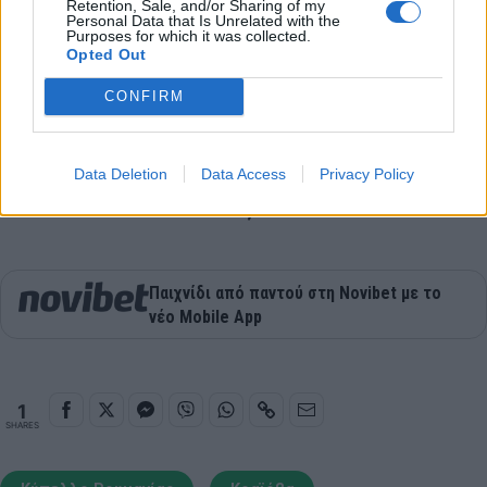
Retention, Sale, and/or Sharing of my
Personal Data that Is Unrelated with the
READ MORE
Purposes for which it was collected.
Opted Out
Αρμάνι Μιλάνο-Σάσαρι 88-68: Πήρε με άνεση
CONFIRM
το εισιτήριο για το Final Eight
Μπανταλόνα-Τενερίφη 62-64: Πήρε το
Data Deletion
Data Access
Privacy Policy
«θρίλερ» και την πρόκριση στα ημιτελικά του
Κυπέλλου Ισπανίας
Παιχνίδι από παντού στη Novibet με το
νέο Mobile App
1
SHARES