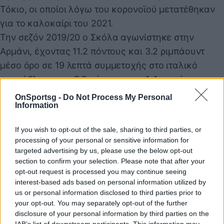
Τόκιο, οι οποίοι λόγω του κορονοϊού μετατέθηκαν
για το καλοκαίρι του 2021.
Την σεζόν 2019/20 ο Σκόλα αγωνίστηκε στην
Αρμάνι, έχοντας 11.2 πόντους και 3.2 ριμπάουντ
μέσο όρο σε 19 λεπτά συμμετοχής στο ιταλικό
πρωτάθλημα και 9.2 πόντους και 4.4 ριμπάουντ
μέσο όρο σε 19 λεπτά συμμετοχής στην EuroLeague.
OnSportsg -
Do Not Process My Personal
Information
If you wish to opt-out of the sale, sharing to third parties, or
Παιχνίδι από παντού στη Novibet με το
processing of your personal or sensitive information for
νέο Mobile App
targeted advertising by us, please use the below opt-out
section to confirm your selection. Please note that after your
opt-out request is processed you may continue seeing
interest-based ads based on personal information utilized by
us or personal information disclosed to third parties prior to
your opt-out. You may separately opt-out of the further
disclosure of your personal information by third parties on the
Λουίς Σκόλα