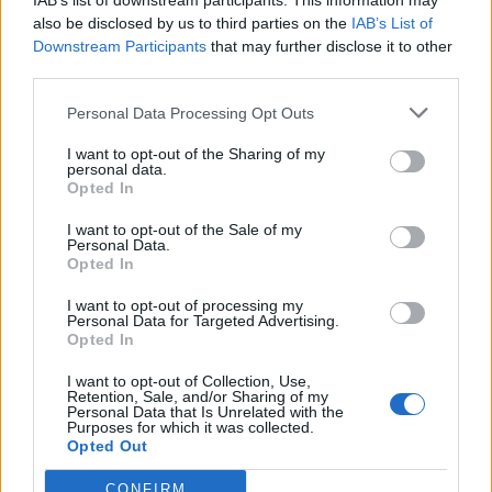
IAB’s list of downstream participants. This information may
also be disclosed by us to third parties on the
IAB’s List of
Downstream Participants
that may further disclose it to other
COMMENTS
third parties.
Personal Data Processing Opt Outs
Συνδεθείτε για να σχολιάσετε
I want to opt-out of the Sharing of my
personal data.
Opted In
I want to opt-out of the Sale of my
Personal Data.
LATEST NEWS
Opted In
I want to opt-out of processing my
12:25
ΠΟΔΟΣΦΑΙΡΟ
Personal Data for Targeted Advertising.
Αλλάζει το στάτους του Φώτη Ιωαννίδη στη Σπόρτινγκ
Opted In
- Ο καυγάς που ανέτρεψε τα δεδομένα
I want to opt-out of Collection, Use,
12:05
Retention, Sale, and/or Sharing of my
ΠΟΔΟΣΦΑΙΡΟ
Personal Data that Is Unrelated with the
ΑΕΚ - ΟΦΗ: Ολοταχώς προς sold out ο τελικός του
Purposes for which it was collected.
Opted Out
Super Cup - Πόσα εισιτήρια απομένουν
11:49
MVP
CONFIRM