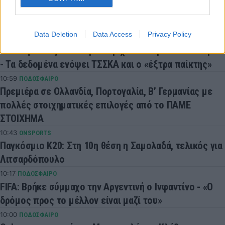
Το τέλος των δίσκων στα videogames είναι πιο κοντά
απ' όσο νομίζεις
Data Deletion
Data Access
Privacy Policy
11:22
CONFERENCE LEAGUE
Παναθηναϊκός: Ο Νίστρουπ ρίχνει στα βαθιά τον Λιβάι
- Τα δεδομένα ενόψει ΤΣΣΚΑ και ο «έξτρα παίκτης»
10:59
ΠΟΔΟΣΦΑΙΡΟ
Πρεμιέρα σε Ολλανδία, Πορτογαλία, Β’ Γερμανίας με
πολλές στοιχηματικές επιλογές από το ΠΑΜΕ
ΣΤΟΙΧΗΜΑ
10:43
ONSPORTS
Παγκόσμιο Κ20: Στη 10η θέση η Σαμολαδά, τελικός για
Λιτσαρδόπουλο
10:17
ΠΟΔΟΣΦΑΙΡΟ
FIFA: Βρήκε σύμμαχο την Αργεντινή ο Ινφαντίνο - «Ο
δρόμος προς το μέλλον είναι μαζί του»
10:00
ΠΟΔΟΣΦΑΙΡΟ