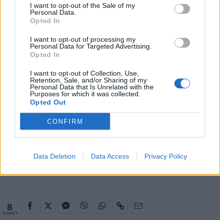
Ο Τζέιμς στοχεύει σε έναν έκτο συνεχόμενο
I want to opt-out of the Sale of my
Personal Data.
θρίαμβο, έχοντας κερδίσει ομάδες με επικεφαλής
Opted In
τον Κέβιν Ντουράντ, τον Στέφεν Κάρι και ήδη τον
I want to opt-out of processing my
Αντετοκούνμπο.
Personal Data for Targeted Advertising.
Opted In
«Θα προσπαθήσω να επιλέξω μια πολύ καλή
ομάδα», είπε ο Έλληνας. «Θα παίξουμε σκληρά και
I want to opt-out of Collection, Use,
Retention, Sale, and/or Sharing of my
ελπίζουμε ότι μπορούμε να απολαύσουμε το
Personal Data that Is Unrelated with the
Purposes for which it was collected.
παιχνίδι και να προσπαθήσουμε να τους νικήσουμε
Opted Out
αυτή τη φορά».
CONFIRM
Παιχνίδι από παντού στη Novibet με το
Data Deletion
Data Access
Privacy Policy
νέο Mobile App
8
SHARES