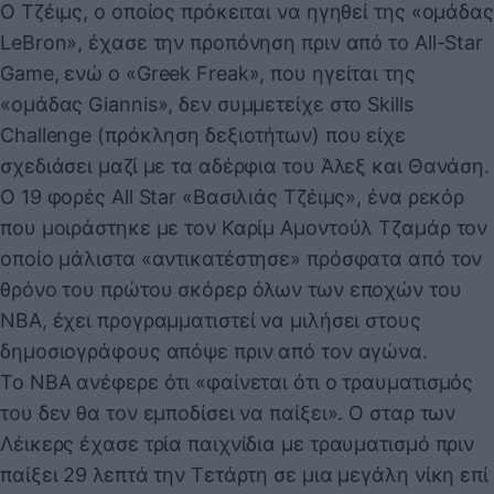
Ο Τζέιμς, ο οποίος πρόκειται να ηγηθεί της «ομάδας
LeBron», έχασε την προπόνηση πριν από το All-Star
Game, ενώ ο «Greek Freak», που ηγείται της
«ομάδας Giannis», δεν συμμετείχε στο Skills
Challenge (πρόκληση δεξιοτήτων) που είχε
σχεδιάσει μαζί με τα αδέρφια του Άλεξ και Θανάση.
Ο 19 φορές All Star «Βασιλιάς Τζέιμς», ένα ρεκόρ
που μοιράστηκε με τον Καρίμ Αμοντούλ Τζαμάρ τον
οποίο μάλιστα «αντικατέστησε» πρόσφατα από τον
θρόνο του πρώτου σκόρερ όλων των εποχών του
NBA, έχει προγραμματιστεί να μιλήσει στους
δημοσιογράφους απόψε πριν από τον αγώνα.
Το ΝΒΑ ανέφερε ότι «φαίνεται ότι ο τραυματισμός
του δεν θα τον εμποδίσει να παίξει». Ο σταρ των
Λέικερς έχασε τρία παιχνίδια με τραυματισμό πριν
παίξει 29 λεπτά την Τετάρτη σε μια μεγάλη νίκη επί