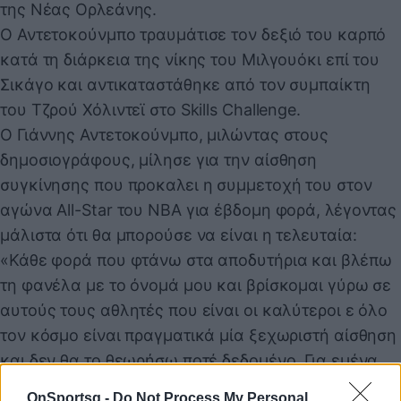
της Νέας Ορλεάνης.
Ο Αντετοκούνμπο τραυμάτισε τον δεξιό του καρπό
κατά τη διάρκεια της νίκης του Μιλγουόκι επί του
Σικάγο και αντικαταστάθηκε από τον συμπαίκτη
του Τζρού Χόλιντεϊ στο Skills Challenge.
Ο Γιάννης Αντετοκούνμπο, μιλώντας στους
δημοσιογράφους, μίλησε για την αίσθηση
συγκίνησης που προκαλει η συμμετοχή του στον
αγώνα All-Star του NBA για έβδομη φορά, λέγοντας
μάλιστα ότι θα μπορούσε να είναι η τελευταία:
«Κάθε φορά που φτάνω στα αποδυτήρια και βλέπω
τη φανέλα με το όνομά μου και βρίσκομαι γύρω σε
αυτούς τους αθλητές που είναι οι καλύτεροι ε όλο
τον κόσμο είναι πραγματικά μία ξεχωριστή αίσθηση
και δεν θα το θεωρήσω ποτέ δεδομένο. Για εμένα
αυτή είναι η έβδομη φορά που συμμετέχω και θα
OnSportsg -
Do Not Process My Personal