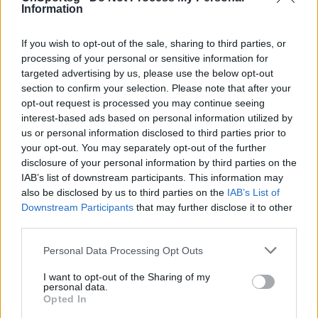
μπορούσε να είναι η τελευταία μου, οπότε
Information
προσπαθώ να το απολαμβάνω στο έπακρο και να
If you wish to opt-out of the sale, sharing to third parties, or
εκτιμώ την κάθε στιγμή με τους καλύτερους
processing of your personal or sensitive information for
παίκτες στον κόσμο», είπε ο Έλληνας σούπερ σταρ.
targeted advertising by us, please use the below opt-out
Πολλοί σημαντικοί παίκτες θα απουσιάσουν από το
section to confirm your selection. Please note that after your
opt-out request is processed you may continue seeing
All-Star Game, συμπεριλαμβανομένου του Στέφεν
interest-based ads based on personal information utilized by
Κάρι, πρωταθλητή NBA με το Γκόλντεν Στέιτ, o
us or personal information disclosed to third parties prior to
οποίος το 2022 σημειώνοντας 50 πόντους, πήρε το
your opt-out. You may separately opt-out of the further
disclosure of your personal information by third parties on the
τρόπαιο του MVP.
IAB’s list of downstream participants. This information may
Επίσης ο Κέβιν Ντουράντ, ο οποίος μόλις
also be disclosed by us to third parties on the
IAB’s List of
μεταγράφηκε από το Μπρούκλιν στο Φοίνιξ και ο
Downstream Participants
that may further disclose it to other
third parties.
Ζίον Ουίλιαμσον, το φαινόμενο της Νέας Ορλεάνης.
Απόψε, λίγο πριν το παιχνίδι, οι δύο αρχηγοί θα
Personal Data Processing Opt Outs
επιλέγουν εκ περιτροπής παίκτες για τις
I want to opt-out of the Sharing of my
αντίστοιχες ομάδες τους, διαλέγοντας πρώτα τους
personal data.
Opted In
αναπληρωματικούς.