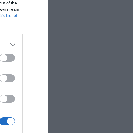
out of the
 downstream
B’s List of