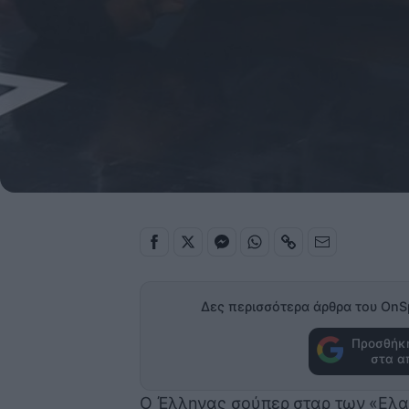
Δες περισσότερα άρθρα του OnS
Προσθήκη
στα α
Ο Έλληνας σούπερ σταρ των «Ελαφ