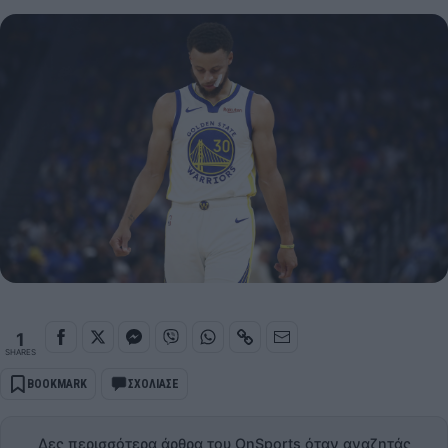
1
SHARES
BOOKMARK
ΣΧΟΛΙΑΣΕ
Δες περισσότερα άρθρα του OnSports όταν αναζητάς