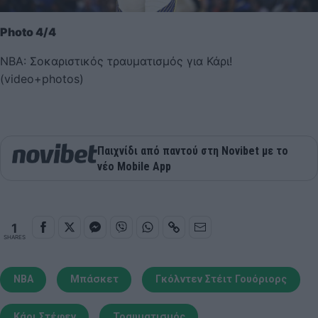
Photo 4/4
NBA: Σοκαριστικός τραυματισμός για Κάρι!
(video+photos)
Παιχνίδι από παντού στη Novibet με το
νέο Mobile App
1
SHARES
NBA
Μπάσκετ
Γκόλντεν Στέιτ Γουόριορς
Κάρι Στέφεν
Τραυματισμός