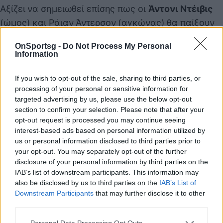
Αξίζει να σημειωθεί επίσης πως οι
Άντονι Ντέιβις
(ώμος) και Ράιαν Άντερσον (αγκώνας) θα παίξουν
στο αυριανό ματς (21/02, 02:00) των «πελεκάνων»
OnSportsg -
Do Not Process My Personal
με τους Ορλάντο Μάτζικ στο
«Amway Center»
,
Information
όπως επιβεβαίωσε σήμερα ο Μόντι Ουίλιαμς,
ο
οποίος θα στερηθεί των υπηρεσιών του Τζρου
If you wish to opt-out of the sale, sharing to third parties, or
processing of your personal or sensitive information for
Χολιντέι (πόδι)
, γεγονός που αποτέλεσε αφορμή
targeted advertising by us, please use the below opt-out
της απόκτησης του Κόουλ. Από την άλλη, οι
Μάτζικ
section to confirm your selection. Please note that after your
δεν μπόρεσαν να ανταλλάξουν τον Μο Χάρκλες,
opt-out request is processed you may continue seeing
interest-based ads based on personal information utilized by
ούτε τον Άντριου Νίκολσον, αλλά ο
Τομπίας Χάρις
us or personal information disclosed to third parties prior to
(γόνατο) απέσπασε ιατρική έγκριση για επιστροφή
your opt-out. You may separately opt-out of the further
στη δράση μέσω του αυριανού αγώνα, όπως
disclosure of your personal information by third parties on the
IAB’s list of downstream participants. This information may
αναμενόταν.
also be disclosed by us to third parties on the
IAB’s List of
Downstream Participants
that may further disclose it to other
third parties.
Παιχνίδι από παντού στη Novibet με το