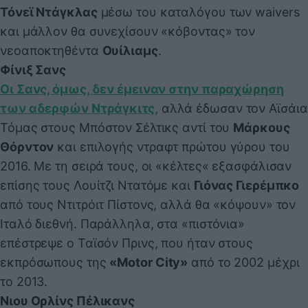
Τόνεϊ Ντάγκλας
μέσω του καταλόγου των waivers
και μάλλον θα συνεχίσουν «κόβοντας» τον
νεοαποκτηθέντα
Ουίλιαμς
.
Φίνιξ Σανς
Οι Σανς, όμως, δεν έμειναν στην παραχώρηση
των αδερφών Ντράγκιτς,
αλλά έδωσαν τον Αϊσάια
Τόμας στους Μπόστον Σέλτικς αντί του
Μάρκους
Θόρντον
και επιλογής ντραφτ πρώτου γύρου του
2016. Με τη σειρά τους, οι «κέλτες« εξασφάλισαν
επίσης τους Λουίτζι Ντατόμε και
Γιόνας Γιερέμπκο
από τους Ντιτρόιτ Πίστονς, αλλά θα «κόψουν» τον
Ιταλό διεθνή. Παράλληλα, στα «πιστόνια»
επέστρεψε ο Ταϊσόν Πρινς, που ήταν στους
εκπρόσωπους της
«Motor City»
από το 2002 μέχρι
το 2013.
Νιου Ορλίνς Πέλικανς