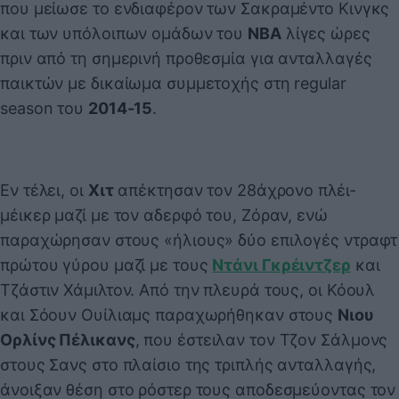
που μείωσε το ενδιαφέρον των Σακραμέντο Κινγκς
και των υπόλοιπων ομάδων του
NBA
λίγες ώρες
πριν από τη σημερινή προθεσμία για ανταλλαγές
παικτών με δικαίωμα συμμετοχής στη regular
season του
2014-15
.
Εν τέλει, οι
Χιτ
απέκτησαν τον 28άχρονο πλέι-
μέικερ μαζί με τον αδερφό του, Ζόραν, ενώ
παραχώρησαν στους «ήλιους» δύο επιλογές ντραφτ
πρώτου γύρου μαζί με τους
Ντάνι Γκρέιντζερ
και
Τζάστιν Χάμιλτον. Από την πλευρά τους, οι Κόουλ
και Σόουν Ουίλιαμς παραχωρήθηκαν στους
Νιου
Ορλίνς Πέλικανς
, που έστειλαν τον Τζον Σάλμονς
στους Σανς στο πλαίσιο της τριπλής ανταλλαγής,
άνοιξαν θέση στο ρόστερ τους αποδεσμεύοντας τον