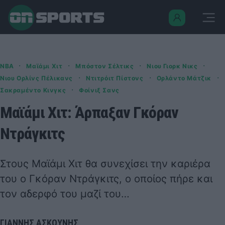
·
·
·
·
NBA
Μαϊάμι Χιτ
Μπόστον Σέλτικς
Νιου Γιορκ Νικς
·
·
·
Νιου Ορλίνς Πέλικανς
Ντιτρόιτ Πίστονς
Ορλάντο Μάτζικ
·
Σακραμέντο Κινγκς
Φοίνιξ Σανς
Μαϊάμι Χιτ: Άρπαξαν Γκόραν
Ντράγκιτς
Στους Μαϊάμι Χιτ θα συνεχίσει την καριέρα
του ο Γκόραν Ντράγκιτς, ο οποίος πήρε και
τον αδερφό του μαζί του…
ΓΙΑΝΝΗΣ ΑΣΚΟΥΝΗΣ