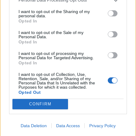
Personal Data Processing Opt Outs
νέο Mobile App
I want to opt-out of the Sharing of my
personal data.
Opted In
I want to opt-out of the Sale of my
Personal Data.
Opted In
Καλντερόν Χοσέ
Άντερσον Ράιαν
I want to opt-out of processing my
Personal Data for Targeted Advertising.
Opted In
Ντράγκιτς Γκόραν
Γκρέιντζερ Ντάνι
I want to opt-out of Collection, Use,
Retention, Sale, and/or Sharing of my
Πρινς Ταϊσόν
Γιερέμπκο Γιόνας
Personal Data that Is Unrelated with the
Purposes for which it was collected.
Opted Out
Ντράγκιτς Ζόραν
Χάμιλτον Τζάστιν
CONFIRM
Θόρντον Μάρκους
Ντάγκλας Τόνεϊ
Data Deletion
Data Access
Privacy Policy
Ουίλιαμς Σόουν
Ουίλιαμς Μόντι