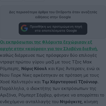
Δες περισσότερα άρθρα του OnSports όταν αναζητάς
ειδήσεις στην Google
Προσθήκη ως προτιμώμενη πηγή
στα αποτελέσματα Google
Οι εκπρόσωποι της Φλόριντα ξεχώρισαν εξ
αρχής στην «κούρσα» για τον Σλοβένο διεθνή,
καθώς διέρρευσε πως πρόσφεραν δύο επιλογές
ντραφτ πρώτου γύρου μαζί με τους Τζος Μακ
Ρόμπερτς,
Νόρις Κόουλ
και Κρις Άντερσεν, ενώ οι
Νιου Γιορκ Νικς αρκέστηκαν σε πρόταση με τους
Χοσέ Καλντερόν και
Τιμ Χάρνταγουεϊ Τζούνιορ
.
Παράλληλα, ο ιδιοκτήτης των εκπρόσωπων της
Αριζόνα, Ρόμπερτ Σάρβερ, φάνηκε να απορρίπτει το
ενδεχόμενο ανταλλαγής του
Ντράγκιτς
, κίνηση