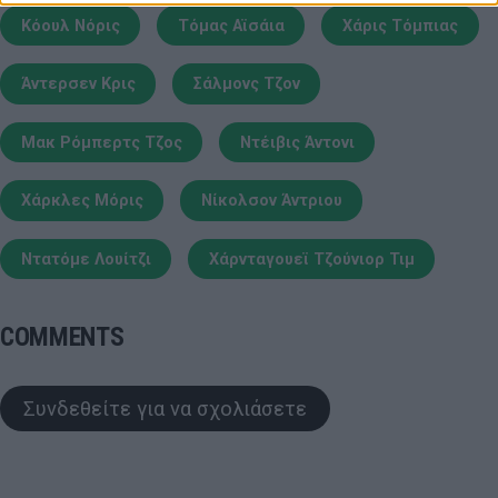
Κόουλ Νόρις
Τόμας Αϊσάια
Χάρις Τόμπιας
Άντερσεν Κρις
Σάλμονς Τζον
Μακ Ρόμπερτς Τζος
Ντέιβις Άντονι
Χάρκλες Μόρις
Νίκολσον Άντριου
Ντατόμε Λουίτζι
Χάρνταγουεϊ Τζούνιορ Τιμ
COMMENTS
Συνδεθείτε για να σχολιάσετε