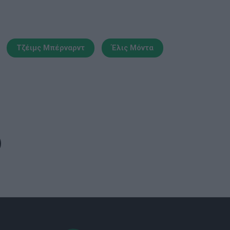
Τζέιμς Μπέρναρντ
Έλις Μόντα