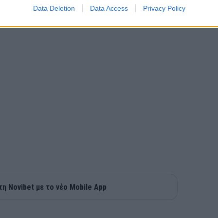
ζί με τους
Άλεκ Μπαρκς
(ώμος) και Ρόντνι
Data Deletion
Data Access
Privacy Policy
τη Novibet με το νέο Mobile App