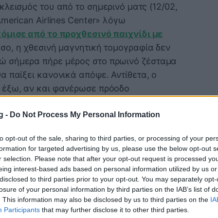
λεισμός του από το σημερινό ματς (12/02,
merican Airlines Center» λόγω
όμισε από το προχθεσινό παιχνίδι με
όσο, η χθεσινή μαγνητική τομογραφία δεν
 σήμερα πήρε μέρος στο πρωινό ζέσταμα
α παίξει κανονικά απόψε. Αντίθετα, ο
 έξω, αν και φανέρωσε πρόοδο
ης χθεσινής προπόνησης, έπειτα από την
g -
Do Not Process My Personal Information
ερδίζοντάς τον στο δημοφιλές παιχνίδι…
to opt-out of the sale, sharing to third parties, or processing of your per
formation for targeted advertising by us, please use the below opt-out s
r selection. Please note that after your opt-out request is processed y
eing interest-based ads based on personal information utilized by us or
disclosed to third parties prior to your opt-out. You may separately opt-
losure of your personal information by third parties on the IAB’s list of
. This information may also be disclosed by us to third parties on the
IA
Participants
that may further disclose it to other third parties.