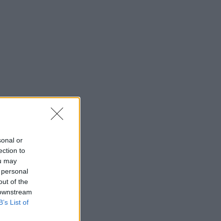
20:26
ΕΠΙΚΑΙΡΟΤΗΤΑ
Δώδεκα συλλήψεις στο ΟΑΚΑ πριν το
Παναθηναϊκός - ΤΣΣΚΑ 1948
19:52
ΠΟΔΟΣΦΑΙΡΟ
Κύπελλο Ελλάδας: Το πλήρες
πρόγραμμα του δεύτερου
προκριματικού
19:18
SUPER LEAGUE
ΠΑΟΚ: Τούρκικα σενάρια για «ζεστό»
ενδιαφέρον Γαλατάσαραϊ για
Κωνσταντέλια
sonal or
ection to
ou may
 personal
out of the
 downstream
B’s List of