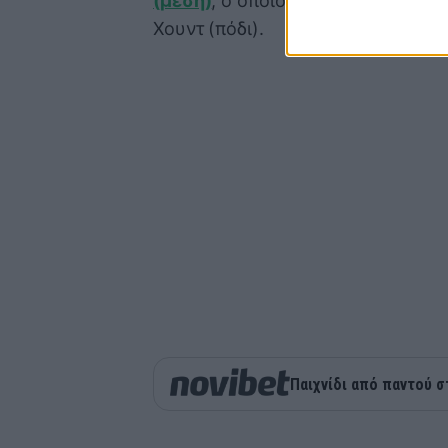
(μέση)
, ο οποίος θα μείνει έξω μα
Χουντ (πόδι).
Παιχνίδι από παντού σ