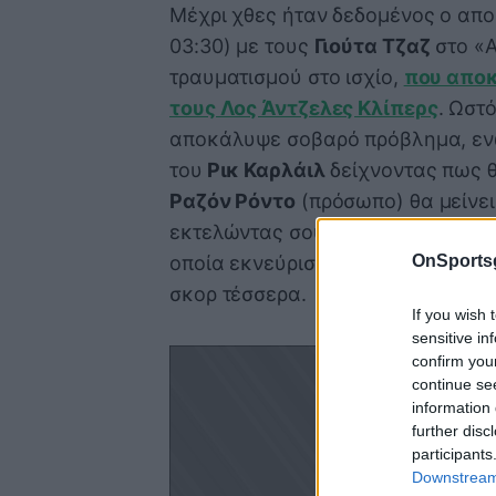
Μέχρι χθες ήταν δεδομένος ο αποκ
03:30) με τους
Γιούτα Τζαζ
στο «A
τραυματισμού στο ισχίο,
που αποκ
τους Λος Άντζελες Κλίπερς
. Ωστ
αποκάλυψε σοβαρό πρόβλημα, ενώ
του
Ρικ Καρλάιλ
δείχνοντας πως θ
Ραζόν Ρόντο
(πρόσωπο) θα μείνει
εκτελώντας σουτ στο περιθώριο τ
OnSports
οποία εκνεύρισε τον κόουτς του κ
σκορ τέσσερα.
If you wish 
sensitive in
confirm you
continue se
information 
further disc
participants
Downstream 