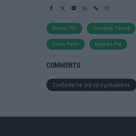
Ίνγκλις Τζο
Τσάντλερ Τάισον
Ρόντο Ραζόν
Καρλάιλ Ρικ
COMMENTS
Συνδεθείτε για να σχολιάσετε