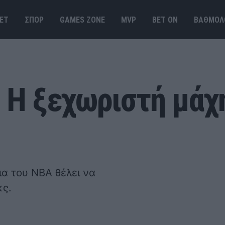
ΕΤ
ΣΠΟΡ
GAMES ΖΟΝΕ
MVP
BET ΟΝ
ΒΑΘΜΟΛ
 Η ξεχωριστή μάχ
α του NBA θέλει να
κς.