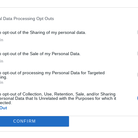
l Data Processing Opt Outs
o opt-out of the Sharing of my personal data.
In
o opt-out of the Sale of my Personal Data.
In
to opt-out of processing my Personal Data for Targeted
ing.
In
ο αμφότερες οι ομάδες θα ολοκληρώσουν
o opt-out of Collection, Use, Retention, Sale, and/or Sharing
κοπή της
regular season
του 2014-15 για το
ersonal Data that Is Unrelated with the Purposes for which it
lected.
Τάισον Τσάντλερ
(αστράγαλος), αλλά οι
Out
επανέκτησαν τον 30άχρονο σέντερ
ου συμβολαίου. Από την άλλη
CONFIRM
πτό παραγκωνισμό του Τζο Ινγκλς