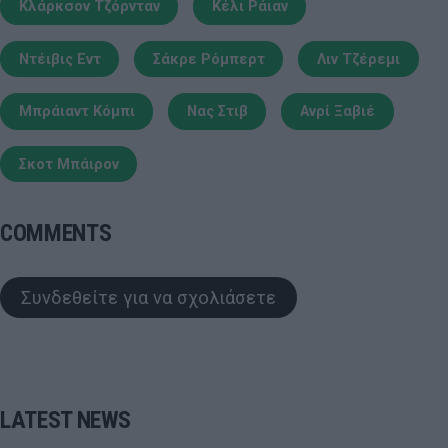
Κλάρκσον Τζόρνταν
Κέλι Ράιαν
Ντέιβις Εντ
Σάκρε Ρόμπερτ
Λιν Τζέρεμι
Μπράιαντ Κόμπι
Νας Στιβ
Ανρί Ξαβιέ
Σκοτ Μπάιρον
COMMENTS
Συνδεθείτε για να σχολιάσετε
LATEST NEWS