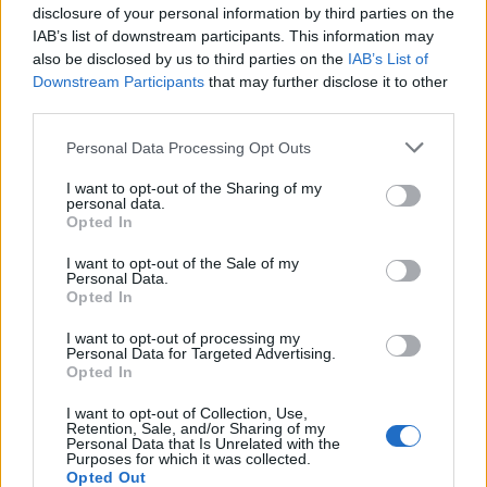
disclosure of your personal information by third parties on the
IAB’s list of downstream participants. This information may
also be disclosed by us to third parties on the
IAB’s List of
Downstream Participants
that may further disclose it to other
third parties.
Personal Data Processing Opt Outs
I want to opt-out of the Sharing of my
personal data.
Opted In
I want to opt-out of the Sale of my
Personal Data.
Opted In
Στους
Τζαζ
προηγείται σημερινό φιλικό (14/10,
I want to opt-out of processing my
04:00) με τους
Λος Άντζελες Κλίπερς
στο
Personal Data for Targeted Advertising.
Opted In
«EnergySolutions Arena», αλλά ο Αλέκ Μπαρκς
αποκλείστηκε λόγω μικροτραυματισμού στον
I want to opt-out of Collection, Use,
Retention, Sale, and/or Sharing of my
αριστερό ώμο, ενώ στο περιθώριο παραμένει ο
Personal Data that Is Unrelated with the
Purposes for which it was collected.
Κάρικ Φέκιξ (ώμος). Αντίθετα,
ο rookie Ρόντνι
Opted Out