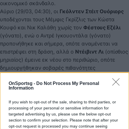
οικονομικό σκάνδαλο.
Αύριο (29/03, 04:30), οι
Γκόλντεν Στέιτ Ουόριορς
υποδέχονται τους Μέμφις Γκρίζλις των Κώστα
Κουφό και Νικ Καλάθη χωρίς τον
Φέστους Εζέλι
(γόνατο), ενώ ο Αντρέ Ιγκουοντάλα (γόνατο)
προπονήθηκε και σήμερα, οπότε αναμένεται να
επιστρέψει στη δράση, αλλά ο
Ντέιβιντ Λι
(οπίσθιος
μηριαίος) έμεινε εκ νέου στο περιθώριο, οπότε
δημιουργήθηκαν σοβαρές πιθανότητες
αποκλεισμού του. Ακόμα, ο
Στέφεν Κάρι
στήριξε
OnSportsg -
Do Not Process My Personal
τον προπονητή του,
Μαρκ Τζάκσον
, δηλώνοντας
Information
πως θα ήθελε μέλη της διοίκησης να μιλήσουν μαζί
του,
πριν πιθανή απόφαση για την τύχη του
If you wish to opt-out of the sale, sharing to third parties, or
κόουτς
, ενώ από τις «αρκούδες» θα λείψει πάλι ο
processing of your personal or sensitive information for
targeted advertising by us, please use the below opt-out
Κουίνσι Ποντέξτερ (πόδι).
section to confirm your selection. Please note that after your
Επιστρέφοντας στα σημερινά ματς, οι
Χιούστον
opt-out request is processed you may continue seeing