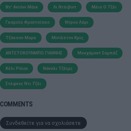
Ντ' Αντόνι Μάικ
Λι Ντέιβιντ
Μέιο Ο Τζέι
Γκαρσία Φραντσίσκο
Ντρου Λάρι
Τζάκσον Μαρκ
Μίντλετον Κρις
ΑΝΤΕΤΟΚΟΥΝΜΠΟ ΓΙΑΝΝΗΣ
Μουχάμαντ Σαμπάζ
Κέλι Ράιαν
Νάναλι Τζέιμς
Στέφενς Ντι Τζέι
COMMENTS
Συνδεθείτε για να σχολιάσετε