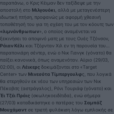
παραπάνω, ο Κρις Κέιμαν δεν ταξίδεψε με την
αποστολή στο
Μιλγουόκι
, αλλά με μεταγενέστερη
ιδιωτική πτήση, προφανώς με αφορμή χθεσινή
τοποθέτησή του για τη σχέση του με τον κόουτς των
«λιμνάνθρωπων
», ο οποίος αναμένεται να
ξεκινήσει το αποψινό ματς με τους Ουές Τζόνσον,
Ράιαν Κέλι
και Τζόρνταν Χιλ εν τη παρουσία του...
παραπονιάρη σέντερ, ενώ ο Νικ Γιανγκ (γόνατο) θα
παίξει κανονικά, όπως αναμενόταν. Αύριο (29/03,
02:00), οι
Λέικερς
δοκιμάζονται στο «Target
Center» των
Μινεσότα Τίμπεργουλφ
ς, που λογικά
θα στερηθούν εκ νέου των υπηρεσιών των Νικ
Πέκοβιτς (αστράγαλος), Ρόνι Τουριάφ (γόνατο) και
Έι Τζέι Πράις
(σκωληκοειδίτιδα), ενώ σήμερα
(27/03) καταδικάστηκε ο πατέρας του
Σαμπάζ
Μουχάμαντ
σε τριετή φυλάκιση λόγω εμπλοκής σε