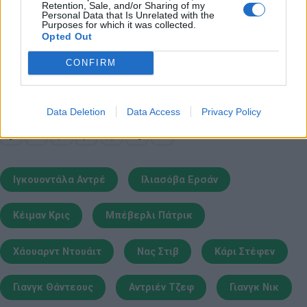
Retention, Sale, and/or Sharing of my
Δείτε αποκλειστικά βίντεο στο OnsportsTV
.
Personal Data that Is Unrelated with the
Purposes for which it was collected.
Opted Out
Παιχνίδι από παντού στη Novibet με το
CONFIRM
νέο Mobile App
Data Deletion
Data Access
Privacy Policy
Ιγκουοντάλα Αντρέ
Ιλιασόβα Ερσάν
Κέιμαν Κρις
Μπέβερλι Πάτρικ
Χάουαρντ Ντουάιτ
Νας Στιβ
Κάρι Στέφεν
Γιανγκ Θάντεους
Αντριέν Τζεφ
Γιανγκ Νικ