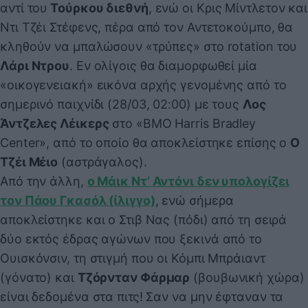
αντί του
Τούρκου διεθνή
, ενώ οι Κρις Μίντλετον και
Ντι Τζέι Στέφενς, πέρα από τον Αντετοκούμπο, θα
κληθούν να μπαλώσουν «τρύπες» στο rotation του
Λάρι Ντρου
. Εν ολίγοις θα διαμορφωθεί μία
«οικογενειακή» εικόνα αρχής γενομένης από το
σημερινό παιχνίδι (28/03, 02:00) με τους
Λος
Άντζελες Λέικερς
στο «BMO Harris Bradley
Center», από το οποίο θα αποκλείστηκε επίσης ο
Ο
Τζέι Μέιο
(αστράγαλος).
Από την άλλη,
ο Μάικ Ντ’ Αντόνι δεν υπολογίζει
τον Πάου Γκασόλ (ίλιγγο)
, ενώ σήμερα
αποκλείστηκε και ο Στιβ Νας (πόδι) από τη σειρά
δύο εκτός έδρας αγώνων που ξεκινά από το
Ουισκόνσιν, τη στιγμή που οι Κόμπι Μπράιαντ
(γόνατο) και
Τζόρνταν Φάρμαρ
(βουβωνική χώρα)
είναι δεδομένα στα πιτς! Σαν να μην έφταναν τα