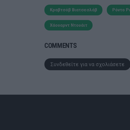
Κραβτσόβ Βιατσεσλάβ
Ρόντο Ρ
Χάουαρντ Ντουάιτ
COMMENTS
Συνδεθείτε για να σχολιάσετε