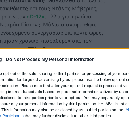
ους
Ατλάντα Χοκς
. Μάλλον θα αποτελέσει
τον Ρόκετς
και τους Ντάλας Μάβερικς,
τήσουν τον
«D-12»
, αλλά για την ώρα
 Ντιτρόιτ Πίστονς. Μάλιστα αναφέρθηκε
 ενδεχόμενο συνεργασίας επί πέντε ώρες,
ζήτησαν χρονικό «παράθυρο» από τον
όσωπων της
Τζόρτζια
.
έ Ντράμοντ
και Γκρεγκ Μονρό, ο Σμιθ
g -
Do Not Process My Personal Information
3», αν καταλήξει στα «πιστόνια», αλλά
νιστικές κρίσεις, αφού σίγουρα θα
to opt-out of the sale, sharing to third parties, or processing of your per
formation for targeted advertising by us, please use the below opt-out s
χα ραντεβού, στα οποία αναμένεται να
r selection. Please note that after your opt-out request is processed y
 Διέρρευσε επίσης πως ο GM, Τζο
eing interest-based ads based on personal information utilized by us or
υς Χοκς, ώστε να εξασφαλίσει
disclosed to third parties prior to your opt-out. You may separately opt-
losure of your personal information by third parties on the IAB’s list of
αγής, ενώ το «αφεντικό» των Πίστονς
. This information may also be disclosed by us to third parties on the
IA
γκουοντάλα, που έμεινε ελεύθερος από
Participants
that may further disclose it to other third parties.