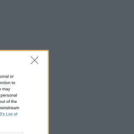
23:24
EUROPA LEAGUE
Άντερλεχτ - ΠΑΟΚ: Η ημέρα και η ώρα
της ρεβάνς στις Βρυξέλλες
23:11
NBA
ΝΒΑ: Οι Σανς έδωσαν τριετή
επέκταση συμβολαίου στον Ντίλον
Μπρουκς έναντι 73 εκατ. δολαρίων
23:06
EUROPA LEAGUE
ΠΑΟΚ - Άντερλεχτ: Τα Highlights του
αγώνα της Τούμπας
sonal or
ection to
ou may
 personal
out of the
 downstream
B’s List of