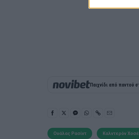
Παιχνίδι από παντού σ
Ουάλας Ρασίντ
Καλντερόν Χοσέ