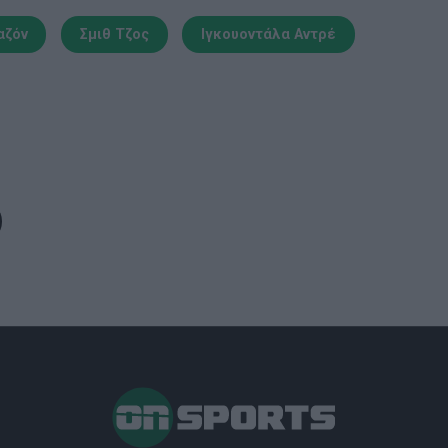
αζόν
Σμιθ Τζος
Ιγκουοντάλα Αντρέ