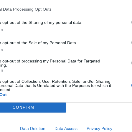
Καλντερόν
, τον οποίο θέλουν να
tor City», αλλά για την ώρα έχουν
l Data Processing Opt Outs
 μεταγραφικούς στόχους. Επίσης, οι
o opt-out of the Sharing of my personal data.
ν τον
Ρόντνι Στάκι
, που θα εισπράξει 8.5
In
λευταίο έτους του συμβολαίου του, ενώ
ητικό του
Βιατσεσλάβ Κραβτσόβ
αντί 1.5
o opt-out of the Sale of my Personal Data.
 σύλλογος του Ντιτρόιτ φαίνεται «ζεστός»
In
ς του Ραζόν Ρόντο από τους Σέλτικς
to opt-out of processing my Personal Data for Targeted
ing.
In
ν
Ρασίντ Ουάλας
και του πρότειναν θέση
o opt-out of Collection, Use, Retention, Sale, and/or Sharing
όουτς, Μο Τσικς. Σημειώνουμε πως οι δύο
ersonal Data that Is Unrelated with the Purposes for which it
lected.
Πόρτλαντ Τρέιλ Μπλέιζερς και πως
ο
Out
ργό δράση για δεύτερη φορά, πριν από
CONFIRM
Data Deletion
Data Access
Privacy Policy