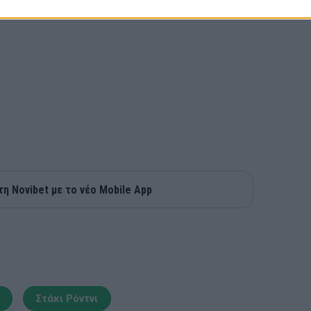
τη Novibet με το νέο Mobile App
Στάκι Ρόντνι