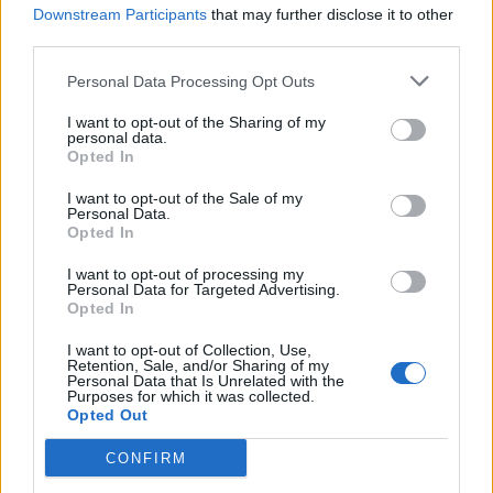
Downstream Participants
that may further disclose it to other
Μπάγερν Μονάχου-Μπαρτσελόνα
Euroleague
third parties.
Euroleague playoffs
Personal Data Processing Opt Outs
I want to opt-out of the Sharing of my
personal data.
COMMENTS
Opted In
I want to opt-out of the Sale of my
Personal Data.
Συνδεθείτε για να σχολιάσετε
Opted In
I want to opt-out of processing my
Personal Data for Targeted Advertising.
Opted In
LATEST NEWS
I want to opt-out of Collection, Use,
Retention, Sale, and/or Sharing of my
Personal Data that Is Unrelated with the
02:16
GREEK BASKET LEAGUE
Purposes for which it was collected.
Opted Out
Πήρε Αγραβάνη ο Βίκος Ιωαννίνων
00:07
EUROLEAGUE
CONFIRM
Αναντολού Εφές: Χάνει την αρχή της σεζόν ο