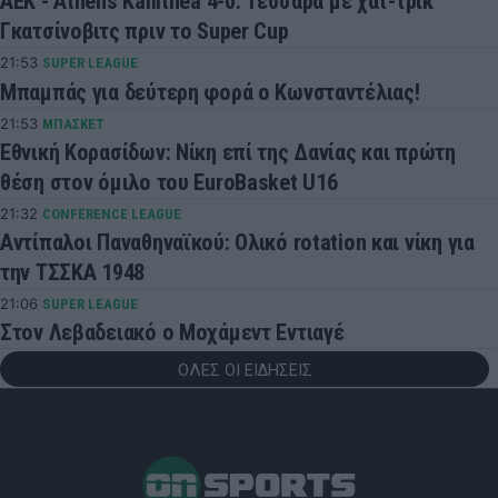
ΑΕΚ - Athens Kallithea 4-0: Τεσσάρα με χατ-τρικ
Γκατσίνοβιτς πριν το Super Cup
21:53
SUPER LEAGUE
Μπαμπάς για δεύτερη φορά ο Κωνσταντέλιας!
21:53
ΜΠΑΣΚΕΤ
Εθνική Κορασίδων: Νίκη επί της Δανίας και πρώτη
θέση στον όμιλο του EuroBasket U16
21:32
CONFERENCE LEAGUE
Αντίπαλοι Παναθηναϊκού: Ολικό rotation και νίκη για
την ΤΣΣΚΑ 1948
21:06
SUPER LEAGUE
Στον Λεβαδειακό ο Μοχάμεντ Εντιαγέ
ΟΛΕΣ ΟΙ ΕΙΔΗΣΕΙΣ