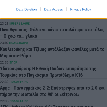
Παπαγιάννης
Data Deletion
Data Access
Privacy Policy
23:54
SUPER LEAGUE 2
Πανσερραϊκός: Ανακοίνωσε τον Μανώλη Σμπώκο
23:21
SUPER LEAGUE
Παναθηναϊκός: Θέλει να κάνει το καλύτερο στο τέλος
– Ο χαφ το… γλυκό
23:10
ΠΟΔΟΣΦΑΙΡΟ
Κουλιεράκης και Τζίμας αντάλλαξαν φανέλες μετά το
Μπράιτον-Ρόμα
22:36
ΣΠΟΡ
Υδατοσφαίριση: Η Εθνική Παίδων επικράτησε της
Τουρκίας στο Παγκόσμιο Πρωτάθλημα Κ16
22:32
ΠΟΔΟΣΦΑΙΡΟ
Άρης - Πανσερραϊκός 2-2: Επέστρεψαν από το 2-0 και
πήραν την ισοπαλία στο 90’ οι «κίτρινοι»
22:03
ΠΟΔΟΣΦΑΙΡΟ