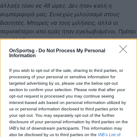
άλλαξε τόσο σε 48 ώρες. Δεν ήταν καλή η
συμπεριφορά μας. Συνεχώς μιλούσαμε στους
διαιτητές. Μπορείς να τους μιλήσεις, αλλά οι
περισσότεροι από εμάς ήταν εγκλωβισμένοι. Πρέπει
να αλλάξουμε τη νοοτροπία μας, έχουμε τέσσερις
ημέρες για τον αγώνα στο Παλάου»
.
OnSportsg -
Do Not Process My Personal
Information
If you wish to opt-out of the sale, sharing to third parties, or
Παιχνίδι από παντού στη Novibet με το
processing of your personal or sensitive information for
νέο Mobile App
targeted advertising by us, please use the below opt-out
section to confirm your selection. Please note that after your
opt-out request is processed you may continue seeing
interest-based ads based on personal information utilized by
us or personal information disclosed to third parties prior to
your opt-out. You may separately opt-out of the further
disclosure of your personal information by third parties on the
Μπαρτσελόνα
Γιασικεβίτσιους Σαρούνας
IAB’s list of downstream participants. This information may
also be disclosed by us to third parties on the
IAB’s List of