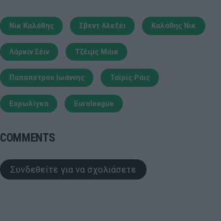
Νικ Καλάθης
Σβεντ Αλεξέι
Καλάθης Νικ
Λάρκιν Σέιν
Τζέιμς Μάικ
Παπαπέτρου Ιωάννης
Ταϊρίς Ράις
Ευρωλίγκα
Euroleague
COMMENTS
Συνδεθείτε για να σχολιάσετε