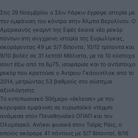
Στις 29 Νοεμβρίου ο Σέιν Λάρκιν έγραψε ιστορία με
την εμφάνιση του κόντρα στην Άλμπα Βερολίνου. Ο
Αμερικανός γκαρντ της Εφές έκανε νέο ρεκόρ
πόντων στη σύγχρονη ιστορία της Ευρωλίγκας,
σκοράροντας 49 με 5/7 δίποντα, 10/12 τρίποντα και
9/10 βολές σε 31 λεπτά! Μάλιστα, με τα 10 εύστοχα
σουτ έξω από τα 6μ75, ισοφάρισε και το αντίστοιχο
ρεκόρ που κρατούσε ο Άντριου Γκάουντλοκ από το
2014, μετρώντας 53 βαθμούς στο σύστημα
αξιολόγησης.
Το εντυπωσιακό 50ήμερο «έκλεισε» με την
κορυφαία εμφάνιση σε ευρωπαϊκό ντέρμπι
ανάμεσα στον Παναθηναϊκό ΟΠΑΠ και τον
Ολυμπιακό. Ανήκει φυσικά στον Ταϊρίς Ράις, ο
οποίος σκόραρε 41 πόντους με 5/7 δίποντα!, 8/16