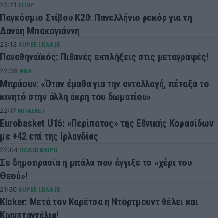
23:21
ΣΠΟΡ
Παγκόσμιο Στίβου Κ20: Πανελλήνιο ρεκόρ για τη
Δανάη Μπακογιάννη
23:13
SUPER LEAGUE
Παναθηναϊκός: Πιθανές εκπλήξεις στις μεταγραφές!
22:38
NBA
Μπράουν: «Όταν έμαθα για την ανταλλαγή, πέταξα το
κινητό στην άλλη άκρη του δωματίου»
22:17
ΜΠΑΣΚΕΤ
Eurobasket U16: «Περίπατος» της Εθνικής Κορασίδων
με +42 επί της Ιρλανδίας
22:04
ΠΟΔΟΣΦΑΙΡΟ
Σε δημοπρασία η μπάλα που άγγιξε το «χέρι του
Θεού»!
21:30
SUPER LEAGUE
Kicker: Μετά τον Καρέτσα η Ντόρτμουντ θέλει και
Κωνσταντέλια!