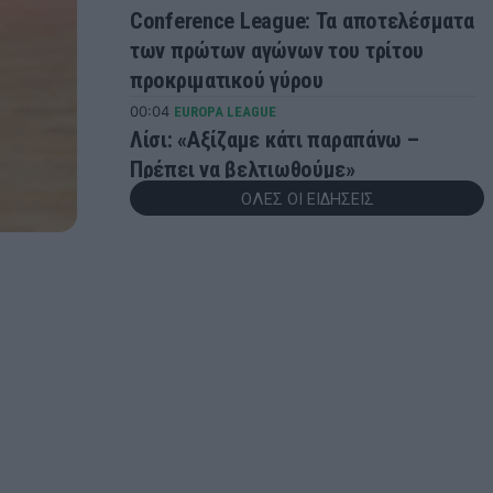
Conference League: Τα αποτελέσματα
των πρώτων αγώνων του τρίτου
προκριματικού γύρου
00:04
EUROPA LEAGUE
Λίσι: «Αξίζαμε κάτι παραπάνω –
Πρέπει να βελτιωθούμε»
ΟΛΕΣ ΟΙ ΕΙΔΗΣΕΙΣ
23:57
EUROPA LEAGUE
Europa League: Τα αποτελέσματα των
πρώτων αγώνων του τρίτου
προκριματικού γύρου
23:56
ONSPORTS
Ελουστόντο: «Είμαστε πεπεισμένοι
ότι η ομάδα μας μπορεί να καταφέρει
κάτι παραπάνω»
23:43
GREEK BASKET LEAGUE
Βίκος Ιωαννίνων: Ανακοίνωσε τον