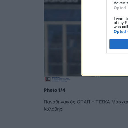
Advertis
Opted 
I want t
of my P
was col
Opted 
Photo 1/4
Παναθηναϊκός ΟΠΑΠ – ΤΣΣΚΑ Μόσχας:
Καλάθης!