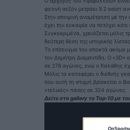
Ο αρχηγός του «τριφυλλιού» είνα
φετινή σεζόν μετράει 9.2 ασίστ α
Στην αποψινή αναμέτρηση με την 
έχει την ευκαιρία να πετύχει κάτι
Συγκεκριμένα, χρειάζεται μόλις τρ
δεύτερη θέση της ιστορικής λίστα
Το επίτευγμα του αποκτά ακόμα 
τον Δημήτρη Διαμαντίδη. Ο «3D» 
σε 278 αγώνες, ενώ ο Καλάθης έχε
Μόλις τα καταφέρει ο διεθνής γκα
που αυτή τη στιγμή βρίσκεται ο Β
«τελικές» πάσες σε 324 αγώνες.
Δείτε στο gallery το Top-10 με
OnSports