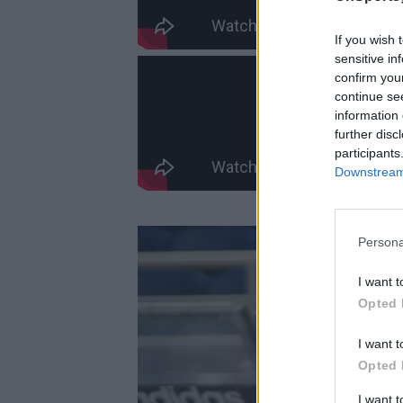
If you wish 
sensitive in
confirm you
continue se
information 
further disc
participants
Downstream 
Persona
I want t
Opted 
I want t
Opted 
I want 