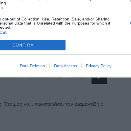
ing.
In
o opt-out of Collection, Use, Retention, Sale, and/or Sharing
ersonal Data that Is Unrelated with the Purposes for which it
lected.
Out
CONFIRM
Data Deletion
Data Access
Privacy Policy
 Έτοιμος να… προσπεράσει τον Διαμαντίδη ο