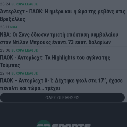
23:24
EUROPA LEAGUE
Άντερλεχτ - ΠΑΟΚ: Η ημέρα και η ώρα της ρεβάνς στις
Βρυξέλλες
23:11
NBA
ΝΒΑ: Οι Σανς έδωσαν τριετή επέκταση συμβολαίου
στον Ντίλον Μπρουκς έναντι 73 εκατ. δολαρίων
23:06
EUROPA LEAGUE
ΠΑΟΚ - Άντερλεχτ: Τα Highlights του αγώνα της
Τούμπας
22:44
EUROPA LEAGUE
ΠΑΟΚ – Άντερλεχτ 0-1: Δέχτηκε γκολ στα 17’’, έχασε
πέναλτι και τώρα… τρέχει
ΟΛΕΣ ΟΙ ΕΙΔΗΣΕΙΣ