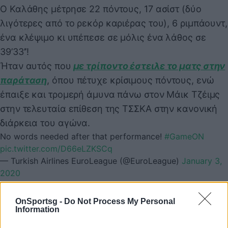
Ο Καλάθης μέτρησε 22 πόντους, 17 ασίστ (δύο
λιγότερες από το ρεκόρ καριέρας του), 6 ριμπάουντ,
ένα κλέψιμο κι υπέπεσε σε μόλις ένα λάθος σε
39’33’’!
Ήταν αυτός που
με τρίποντο έστειλε το ματς στην
παράταση
, όπου πέτυχε κρίσιμους πόντους, ενώ
έπαιξε και τρομερή άμυνα πάνω στον Μάικ Τζέιμς
στην τελευταία επίθεση της ΤΣΣΚΑ στην κανονική
διάρκεια του αγώνα.
No words needed after that performance!
#GameON
pic.twitter.com/D66eLZKSCq
— Turkish Airlines EuroLeague (@EuroLeague)
January 3,
2020
Nick Calathes Highlights 22 Pts & 17 Ast vs CSKA (part
1)
#paobc
#panathinaokos
??☘️
OnSportsg -
Do Not Process My Personal
pic.twitter.com/EY7VQokejG
Information
— SPG Highlights (@SPGhighlights)
January 3, 2020