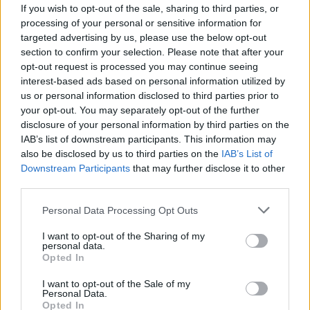
Nick Calathes Highlights 22 Pts & 17 Ast vs CSKA (part
If you wish to opt-out of the sale, sharing to third parties, or
processing of your personal or sensitive information for
2)
#paobc
#panathinaokos
??☘️
targeted advertising by us, please use the below opt-out
pic.twitter.com/VvnghomQA5
section to confirm your selection. Please note that after your
— SPG Highlights (@SPGhighlights)
January 3, 2020
opt-out request is processed you may continue seeing
interest-based ads based on personal information utilized by
us or personal information disclosed to third parties prior to
Παιχνίδι από παντού στη Novibet με το
your opt-out. You may separately opt-out of the further
disclosure of your personal information by third parties on the
νέο Mobile App
IAB’s list of downstream participants. This information may
also be disclosed by us to third parties on the
IAB’s List of
Downstream Participants
that may further disclose it to other
third parties.
12
SHARES
Personal Data Processing Opt Outs
ΤΣΣΚΑ Μόσχας-Παναθηναϊκός
I want to opt-out of the Sharing of my
personal data.
Opted In
ΤΣΣΚΑ Μόσχας-Παναθηναϊκός ΟΠΑΠ
Νικ Καλάθης
I want to opt-out of the Sale of my
Personal Data.
Opted In
Ευρωλίγκα
Euroleague