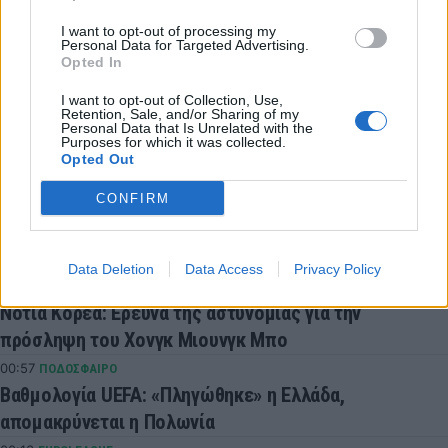
I want to opt-out of processing my
Personal Data for Targeted Advertising.
COMMENTS
Opted In
I want to opt-out of Collection, Use,
Retention, Sale, and/or Sharing of my
Personal Data that Is Unrelated with the
Συνδεθείτε για να σχολιάσετε
Purposes for which it was collected.
Opted Out
CONFIRM
LATEST NEWS
Data Deletion
Data Access
Privacy Policy
02:21
ΠΟΔΟΣΦΑΙΡΟ
Νότια Κορέα: Ερευνα της αστυνομίας για την
πρόσληψη του Χονγκ Μιουνγκ Μπo
00:57
ΠΟΔΟΣΦΑΙΡΟ
Βαθμολογία UEFA: «Πληγώθηκε» η Ελλάδα,
απομακρύνεται η Πολωνία