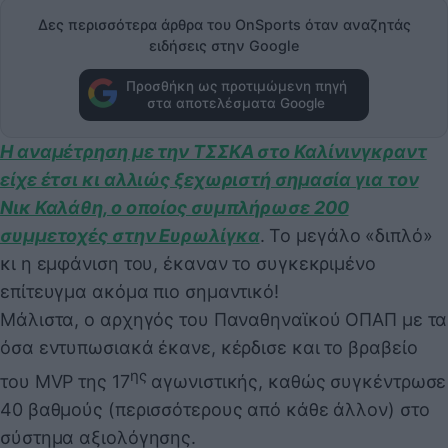
Δες περισσότερα άρθρα του OnSports όταν αναζητάς
ειδήσεις στην Google
Προσθήκη ως προτιμώμενη πηγή
στα αποτελέσματα Google
Η αναμέτρηση με την ΤΣΣΚΑ στο Καλίνινγκραντ
είχε έτσι κι αλλιώς ξεχωριστή σημασία για τον
Νικ Καλάθη, ο οποίος συμπλήρωσε 200
συμμετοχές στην Ευρωλίγκα
. Το μεγάλο «διπλό»
κι η εμφάνιση του, έκαναν το συγκεκριμένο
επίτευγμα ακόμα πιο σημαντικό!
Μάλιστα, ο αρχηγός του Παναθηναϊκού ΟΠΑΠ με τα
όσα εντυπωσιακά έκανε, κέρδισε και το βραβείο
ης
του MVP της 17
αγωνιστικής, καθώς συγκέντρωσε
40 βαθμούς (περισσότερους από κάθε άλλον) στο
σύστημα αξιολόγησης.