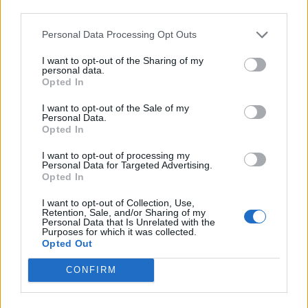
third parties.
Προμηθέας 26
Personal Data Processing Opt Outs
ΠΑΟΚ 25
I want to opt-out of the Sharing of my
Κολοσσός 24
personal data.
Opted In
ΑΕΚ 24
Λαύριο 23
I want to opt-out of the Sale of my
Personal Data.
Mαρούσι 22
Opted In
Καρδίτσα 22
I want to opt-out of processing my
Personal Data for Targeted Advertising.
Απόλλων Π. 20
Opted In
I want to opt-out of Collection, Use,
Retention, Sale, and/or Sharing of my
Παιχνίδι από παντού στη Novibet με το
Personal Data that Is Unrelated with the
Purposes for which it was collected.
νέο Mobile App
Opted Out
CONFIRM