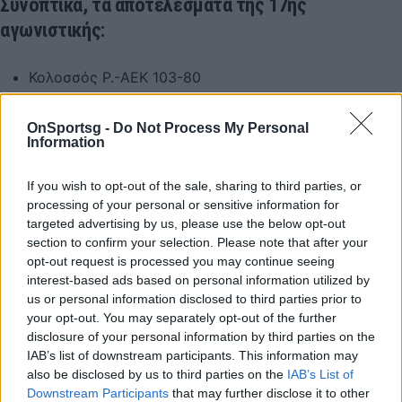
Συνοπτικά, τα αποτελέσματα της 17ης
αγωνιστικής:
Κολοσσός Ρ.-ΑΕΚ 103-80
ΠΑΟΚ-Απόλλων Π. 85-70
OnSportsg -
Do Not Process My Personal
Προμηθέας Π.-Ολυμπιακός 57-81
Information
Καρδίτσα-Περιστέρι 84-95
If you wish to opt-out of the sale, sharing to third parties, or
Παναθηναϊκός AKTOR-Άρης 70-73
processing of your personal or sensitive information for
Μαρούσι-Λαύριο 71-75
targeted advertising by us, please use the below opt-out
section to confirm your selection. Please note that after your
opt-out request is processed you may continue seeing
Η βαθμολογία της Basket League:
interest-based ads based on personal information utilized by
us or personal information disclosed to third parties prior to
Παναθηναϊκός AKTOR 33
your opt-out. You may separately opt-out of the further
disclosure of your personal information by third parties on the
Ολυμπιακός 32
IAB’s list of downstream participants. This information may
Περιστέρι 28
also be disclosed by us to third parties on the
IAB’s List of
Downstream Participants
that may further disclose it to other
Άρης 27