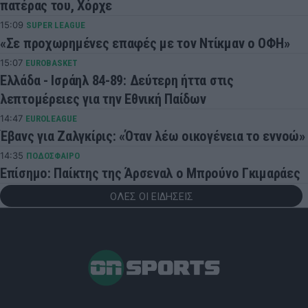
πατέρας του, Χόρχε
15:09
SUPER LEAGUE
«Σε προχωρημένες επαφές με τον Ντίκμαν ο ΟΦΗ»
15:07
EUROBASKET
Ελλάδα - Ισράηλ 84-89: Δεύτερη ήττα στις
λεπτομέρειες για την Εθνική Παίδων
14:47
EUROLEAGUE
Έβανς για Ζαλγκίρις: «Όταν λέω οικογένεια το εννοώ»
14:35
ΠΟΔΟΣΦΑΙΡΟ
Επίσημο: Παίκτης της Άρσεναλ ο Μπρούνο Γκιμαράες
ΟΛΕΣ ΟΙ ΕΙΔΗΣΕΙΣ