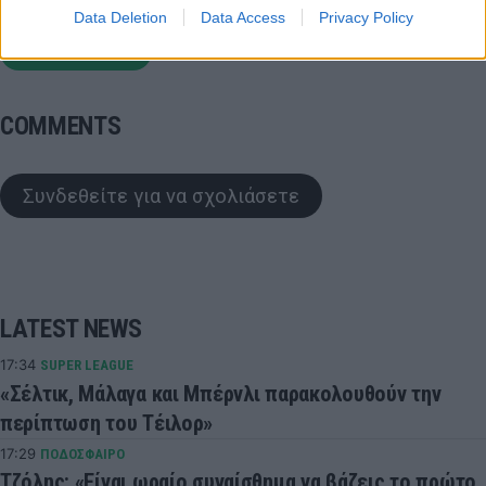
Data Deletion
Data Access
Privacy Policy
Basket League
COMMENTS
Συνδεθείτε για να σχολιάσετε
LATEST NEWS
17:34
SUPER LEAGUE
«Σέλτικ, Μάλαγα και Μπέρνλι παρακολουθούν την
περίπτωση του Τέιλορ»
17:29
ΠΟΔΟΣΦΑΙΡΟ
Τζόλης: «Είναι ωραίο συναίσθημα να βάζεις το πρώτο