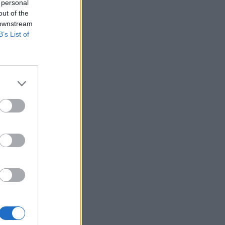
ΝΒΑ: Οι Σανς έδωσαν τριετή
 personal
επέκταση συμβολαίου στον Ντίλον
out of the
 downstream
Μπρουκς έναντι 73 εκατ. δολαρίων
B’s List of
23:06
EUROPA LEAGUE
ΠΑΟΚ - Άντερλεχτ: Τα Highlights του
αγώνα της Τούμπας
22:44
EUROPA LEAGUE
ΠΑΟΚ – Άντερλεχτ 0-1: Δέχτηκε γκολ
στα 17’’, έχασε πέναλτι και τώρα…
τρέχει
22:38
ΜΠΑΣΚΕΤ
«Ο Σμάιλαγκιτς συμφώνησε με την
Γαλατασαράι»