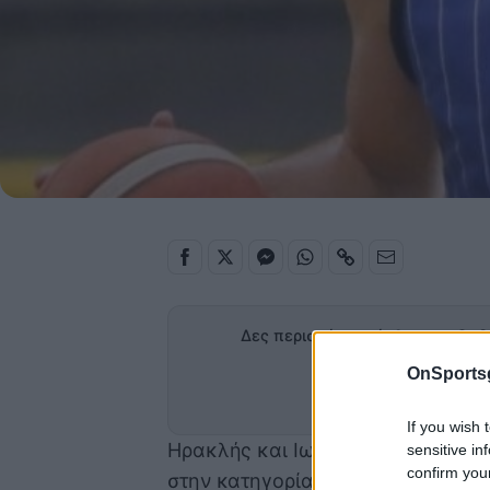
Δες περισσότερα άρθρα του OnS
OnSports
Προσθήκη
στα α
If you wish 
Ηρακλής και Ιωνικός διασταυρώνο
sensitive in
confirm you
στην κατηγορία της Α1.