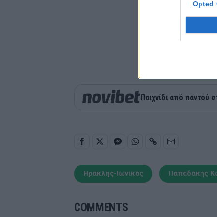
Opted 
Παιχνίδι από παντού σ
Ηρακλής-Ιωνικός
Παπαδάκης Κ
COMMENTS