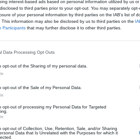
eing interest-based ads based on personal information utilized by us or
 να μπορεί να ενισχύσει την προσπάθεια
disclosed to third parties prior to your opt-out. You may separately opt-
 μέρος του ομαδικού προγράμματος και οι
losure of your personal information by third parties on the IAB’s list of
. This information may also be disclosed by us to third parties on the
IA
υ για τη συμμετοχή του στο σημαντικό
Participants
that may further disclose it to other third parties.
ε ο Τόνι Ρότεν λόγω του τραυματισμού
 τον κρίσιμο αγώνα της Τετάρτης.
l Data Processing Opt Outs
ε τη χρήση βίντεο και ακολούθησε
o opt-out of the Sharing of my personal data.
ληρώνεται αύριο (26/04) το μεσημέρι και
In
ωρήσει για την Αθήνα.
o opt-out of the Sale of my Personal Data.
In
to opt-out of processing my Personal Data for Targeted
ing.
In
o opt-out of Collection, Use, Retention, Sale, and/or Sharing
ersonal Data that Is Unrelated with the Purposes for which it
lected.