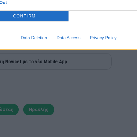
Out
CONFIRM
Data Deletion
Data Access
Privacy Policy
τη Novibet με το νέο Mobile App
ώστας
Ηρακλής