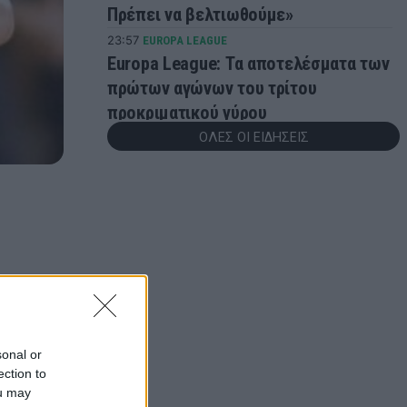
Πρέπει να βελτιωθούμε»
23:57
EUROPA LEAGUE
Europa League: Τα αποτελέσματα των
πρώτων αγώνων του τρίτου
προκριματικού γύρου
ΟΛΕΣ ΟΙ ΕΙΔΗΣΕΙΣ
23:56
ONSPORTS
Ελουστόντο: «Είμαστε πεπεισμένοι
ότι η ομάδα μας μπορεί να καταφέρει
κάτι παραπάνω»
23:43
GREEK BASKET LEAGUE
Βίκος Ιωαννίνων: Ανακοίνωσε τον
Άλερικ Φρίμαν
23:24
EUROPA LEAGUE
Άντερλεχτ - ΠΑΟΚ: Η ημέρα και η ώρα
sonal or
της ρεβάνς στις Βρυξέλλες
ection to
23:11
NBA
ou may