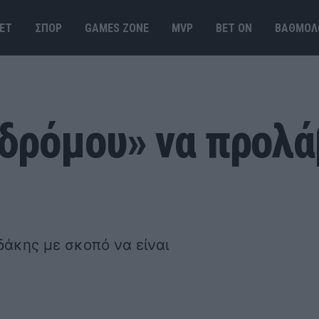
ΕΤ
ΣΠΟΡ
GAMES ΖΟΝΕ
MVP
BET ΟΝ
ΒΑΘΜΟΛ
δρόμου» να προλάβ
άκης με σκοπό να είναι