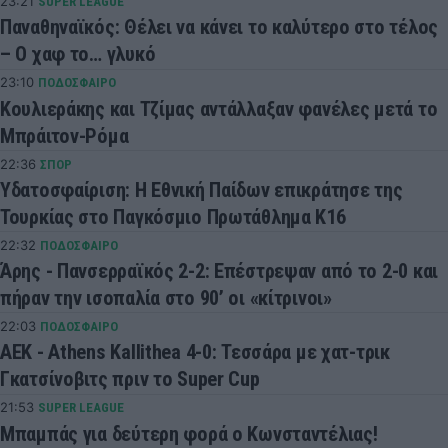
23:21
SUPER LEAGUE
Παναθηναϊκός: Θέλει να κάνει το καλύτερο στο τέλος
– Ο χαφ το… γλυκό
23:10
ΠΟΔΟΣΦΑΙΡΟ
Κουλιεράκης και Τζίμας αντάλλαξαν φανέλες μετά το
Μπράιτον-Ρόμα
22:36
ΣΠΟΡ
Υδατοσφαίριση: Η Εθνική Παίδων επικράτησε της
Τουρκίας στο Παγκόσμιο Πρωτάθλημα Κ16
22:32
ΠΟΔΟΣΦΑΙΡΟ
Άρης - Πανσερραϊκός 2-2: Επέστρεψαν από το 2-0 και
πήραν την ισοπαλία στο 90’ οι «κίτρινοι»
22:03
ΠΟΔΟΣΦΑΙΡΟ
ΑΕΚ - Athens Kallithea 4-0: Τεσσάρα με χατ-τρικ
Γκατσίνοβιτς πριν το Super Cup
21:53
SUPER LEAGUE
Μπαμπάς για δεύτερη φορά ο Κωνσταντέλιας!