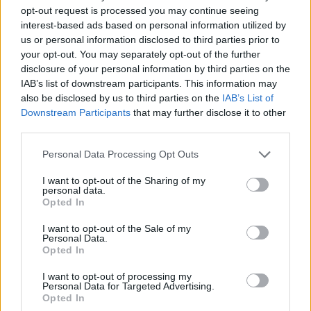
Όλη η Ελλάδα σε αγαπά. Ως Αμερικανός σε
opt-out request is processed you may continue seeing
θαυμάζω τόσο πολύ. Κόψε κ@λους μεγάλε μου
interest-based ads based on personal information utilized by
us or personal information disclosed to third parties prior to
φίλε!», έγραψε χαρακτηριστικά.
your opt-out. You may separately opt-out of the further
disclosure of your personal information by third parties on the
IAB’s list of downstream participants. This information may
Παιχνίδι από παντού στη Novibet με το
also be disclosed by us to third parties on the
IAB’s List of
νέο Mobile App
Downstream Participants
that may further disclose it to other
third parties.
Personal Data Processing Opt Outs
I want to opt-out of the Sharing of my
personal data.
Opted In
Πιτίνο Ρικ
Ρικ Πιτίνο
Παναθηναϊκός
I want to opt-out of the Sale of my
Personal Data.
Opted In
Παναθηναϊκός ΟΠΑΠ
Γιάννης Αντετοκούνμπο
I want to opt-out of processing my
Personal Data for Targeted Advertising.
COMMENTS
Opted In