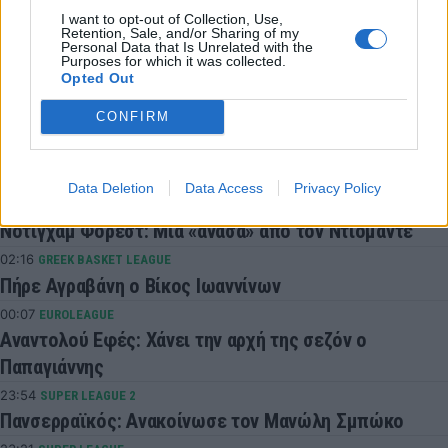
I want to opt-out of Collection, Use,
Retention, Sale, and/or Sharing of my
Personal Data that Is Unrelated with the
Συνδεθείτε για να σχολιάσετε
Purposes for which it was collected.
Opted Out
CONFIRM
LATEST NEWS
Data Deletion
Data Access
Privacy Policy
05:01
ΠΟΔΟΣΦΑΙΡΟ
Νότιγχαμ Φόρεστ: Μία «ανάσα» από τον Ντιομαντέ
02:16
GREEK BASKET LEAGUE
Πήρε Αγραβάνη ο Βίκος Ιωαννίνων
00:07
EUROLEAGUE
Αναντολού Εφές: Χάνει την αρχή της σεζόν ο
Παπαγιάννης
23:54
SUPER LEAGUE 2
Πανσερραϊκός: Ανακοίνωσε τον Μανώλη Σμπώκο