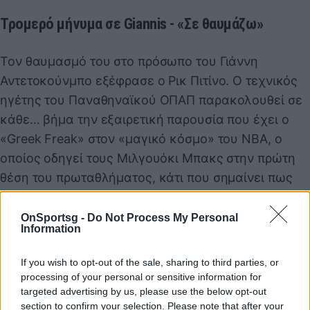
Τρομερό μήνυμα σε Giannis - «Σε θαυμάζω»
Τον θαυμασμό του στο πρόσωπο του Γιάννη
Αντετοκούνμπο εξέφρασε ο Ρικ Πιτίνο. Ο τεχνικός
ηγέτης του Παναθηναϊκού ΟΠΑΠ παρακολουθεί σε
κάθε… βήμα την εξαιρετική παρουσία που έχει ο
«Greek Freak» στον «μαγικό κόσμο» του NBA, ο
οποίος οδηγεί τους Μιλγουόκι Μπακς στην πρώτη
θέση του πρωταθλήματος, κάτι που σημαίνει πως
τους δίνει το απόλυτο πλεονέκτημα ενόψει των play
offs.
OnSportsg -
Do Not Process My Personal
Information
Ο Αμερικάνος τεχνικός έσπευσε να αποθεώσει τον
Έλληνα σούπερ σταρ στο Twitter, στέλνοντάς του
If you wish to opt-out of the sale, sharing to third parties, or
ένα τρομερό μήνυμα. «Ο Γιάννης Αντετοκούνμπο
processing of your personal or sensitive information for
targeted advertising by us, please use the below opt-out
είναι παθιασμένος, πεινασμένος και δυναμικός.
section to confirm your selection. Please note that after your