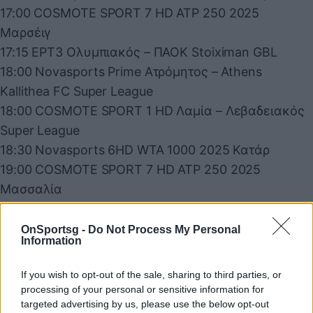
17:00 COSMOTE SPORT 7 HD ATP 250 2025
Μαρσέιγ
17:15 ΕΡΤ3 Ολυμπιακός – ΠΑΟΚ Stoiximan GBL
18:00 Novasports Prime Ατρόμητος – Athens
Kallithea FC Super League
18:00 COSMOTE SPORT 1 HD Λαμία – Λεβαδειακός
Super League
18:30 Novasports 6HD WTA 1000 2025 Κατάρ
19:00 COSMOTE SPORT 7 HD ATP 250 2025
Μασσαλία
21:00 COSMOTE SPORT 7 HD ATP 250 2025
Μασσαλία
OnSportsg -
Do Not Process My Personal
Information
21:45 COSMOTE SPORT 8 HD Ίντερ – Φιορεντίνα
Serie A
If you wish to opt-out of the sale, sharing to third parties, or
21:45 COSMOTE SPORT 3 HD Ντονκάστερ – Κρίσταλ
processing of your personal or sensitive information for
targeted advertising by us, please use the below opt-out
Πάλας Emirates FA Cup