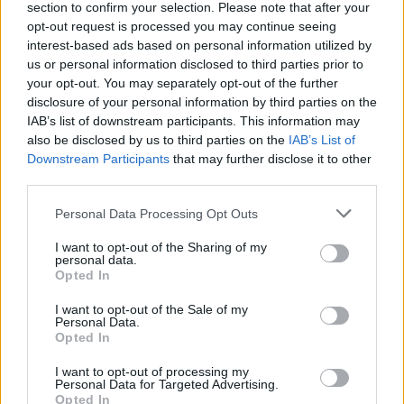
section to confirm your selection. Please note that after your
22:00 Novasports Prime Μαγιόρκα – Οσασούνα
opt-out request is processed you may continue seeing
Ισπανικό Πρωτάθλημα
interest-based ads based on personal information utilized by
us or personal information disclosed to third parties prior to
22:15 COSMOTE SPORT 9 HD Αρούκα – Ρίο Άβε Liga
your opt-out. You may separately opt-out of the further
Portugal
disclosure of your personal information by third parties on the
IAB’s list of downstream participants. This information may
also be disclosed by us to third parties on the
IAB’s List of
Downstream Participants
that may further disclose it to other
Παιχνίδι από παντού στη Novibet με το
third parties.
νέο Mobile App
Personal Data Processing Opt Outs
I want to opt-out of the Sharing of my
personal data.
Opted In
I want to opt-out of the Sale of my
COMMENTS
Personal Data.
Opted In
I want to opt-out of processing my
Συνδεθείτε για να σχολιάσετε
Personal Data for Targeted Advertising.
Opted In