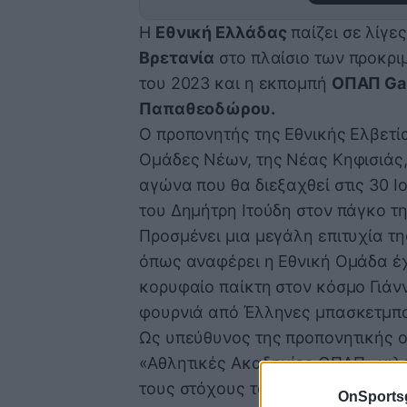
Η
Εθνική Ελλάδας
παίζει σε λίγε
Βρετανία
στο πλαίσιο των προκρι
του 2023 και η εκπομπή
ΟΠΑΠ
G
Παπαθεοδώρου.
Ο προπονητής της Εθνικής Ελβετία
Ομάδες Νέων, της Νέας Κηφισιάς,
αγώνα που θα διεξαχθεί στις 30 Ιο
του Δημήτρη Ιτούδη στον πάγκο τ
Προσμένει μια μεγάλη επιτυχία 
όπως αναφέρει η Εθνική Ομάδα έχ
κορυφαίο παίκτη στον κόσμο Γιάν
φουρνιά από Έλληνες μπασκετμπο
Ως υπεύθυνος της προπονητικής 
«Αθλητικές Ακαδημίες ΟΠΑΠ» μιλά
τους στόχους του προγράμματος πο
OnSports