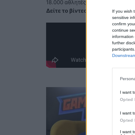
18.000 αθλητές.
Δείτε το βίντεο:
If you wish 
sensitive in
confirm you
continue se
information 
further disc
participants
Downstream 
Persona
I want t
Opted 
I want t
Opted 
I want 