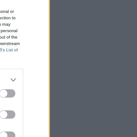
sonal or
ection to
ou may
 personal
out of the
 downstream
B’s List of