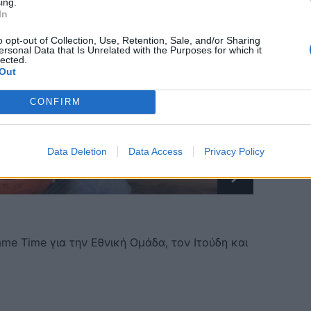
ing.
In
o opt-out of Collection, Use, Retention, Sale, and/or Sharing
ersonal Data that Is Unrelated with the Purposes for which it
lected.
Out
CONFIRM
Data Deletion
Data Access
Privacy Policy
 Time για την Εθνική Ομάδα, τον Ιτούδη και