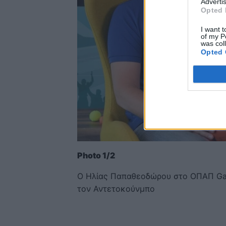
Advertis
Opted 
I want t
of my P
was col
Opted 
Photo 1/2
Ο Ηλίας Παπαθεοδώρου στο ΟΠΑΠ Game
τον Αντετοκούνμπο