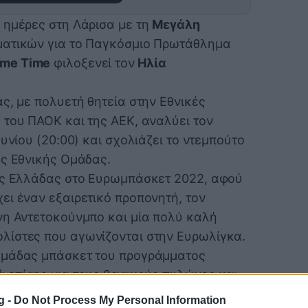
ς ημέρες στη Λάρισα με τη
Μεγάλη
ματικών για το Παγκόσμιο Πρωτάθλημα
ame
Time
φιλοξενεί τον
Ηλία
ς, με πολυετή θητεία στην Εθνικές
 του ΠΑΟΚ και της ΑΕΚ, αναλύει τον
υνίου (20:00) και σχολιάζει το ντεμπούτο
ης Εθνικής Ομάδας.
της Ελλάδας στο Ευρωμπάσκετ 2022, αφού
ει έναν εξαιρετικό προπονητή, τον
νη Αντετοκούνμπο και μία πολύ καλή
λίστες που αγωνίζονται στην Ευρωλίγκα.
ομάδας μπάσκετ του προγράμματος
 επίσης για τους βασικούς πυλώνες και
υ υλοποιείται από το 2014 και αριθμεί
g -
Do Not Process My Personal Information