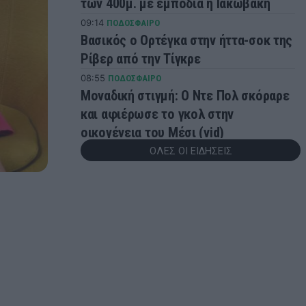
των 400μ. με εμπόδια η Ιακωβάκη
09:14
ΠΟΔΟΣΦΑΙΡΟ
Βασικός ο Ορτέγκα στην ήττα-σοκ της
Ρίβερ από την Τίγκρε
08:55
ΠΟΔΟΣΦΑΙΡΟ
Μοναδική στιγμή: Ο Ντε Πολ σκόραρε
και αφιέρωσε το γκολ στην
οικογένεια του Μέσι (vid)
ΟΛΕΣ ΟΙ ΕΙΔΗΣΕΙΣ
08:46
ΠΟΔΟΣΦΑΙΡΟ
Στο Ροσάριο για την κηδεία του
πατέρα του ο Μέσι και η οικογένειά
του
08:34
EUROBASKET
Εθνική Παίδων: Για την πρώτη της νίκη
στο Eurobasket U16 κόντρα στη
Γεωργία - Πού θα δείτε τον αγώνα
08:15
ΠΟΔΟΣΦΑΙΡΟ