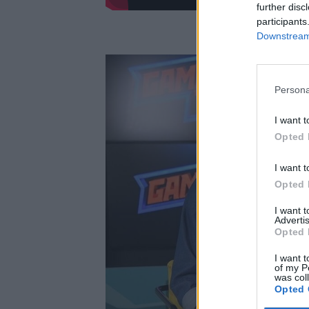
further disc
participants
Downstream 
Persona
I want t
Opted 
I want t
Opted 
I want 
Advertis
Opted 
I want t
of my P
was col
Opted 