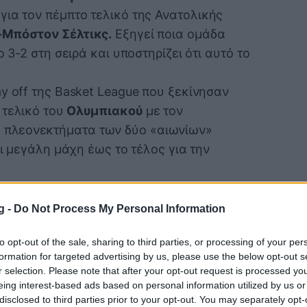
για τον πέμπτο τελικό της Ανατολικής
-Μπόστον Σέλτικς.
Εξηγεί ποια ομάδα
 3-2 στη σειρά και υποστηρίζει ότι αυτό το
y off της Basket League που ξεκίνησαν
 τελικό του
Ολυμπιακού
με τον
 πλεονεκτήματα των δύο «αιωνίων»
ει μεγάλη μάχη έως το τέλος για την
g -
Do Not Process My Personal Information
to opt-out of the sale, sharing to third parties, or processing of your per
formation for targeted advertising by us, please use the below opt-out s
r selection. Please note that after your opt-out request is processed y
eing interest-based ads based on personal information utilized by us or
disclosed to third parties prior to your opt-out. You may separately opt-