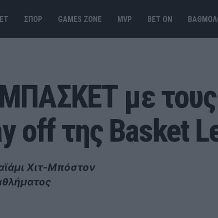
ΕΤ
ΣΠΟΡ
GAMES ΖΟΝΕ
MVP
BET ΟΝ
ΒΑΘΜΟΛ
ΜΠΑΣΚΕΤ με τους
ay off της Basket 
Μαϊάμι Χιτ-Μπόστον
ταθλήματος