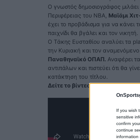
Ο γνωστός δημοσιογράφος μιλάει 
Περιφέρειας του ΝΒΑ,
Μαϊάμι Χιτ
έχει το προβάδισμα για να κάνει το
παιχνίδι θα βγάλει και τον νικητή.
Ο Τάκης Ευσταθίου αναλύει τα pla
την Κυριακή και τον αναμενόμενο
Παναθηναϊκό ΟΠΑΠ.
Αναφέρει τα
αντιπάλων και πιστεύει ότι θα γίν
κατάκτηση του τίτλου.
Δείτε το βίντεο:
OnSports
If you wish 
sensitive in
confirm you
continue se
information 