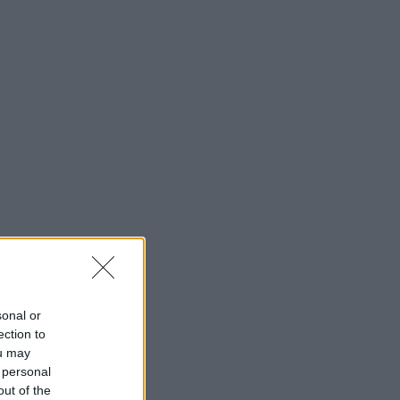
παρκέ»
20:26
ΕΠΙΚΑΙΡΟΤΗΤΑ
Δώδεκα συλλήψεις στο ΟΑΚΑ πριν το
Παναθηναϊκός - ΤΣΣΚΑ 1948
19:52
ΠΟΔΟΣΦΑΙΡΟ
Κύπελλο Ελλάδας: Το πλήρες
πρόγραμμα του δεύτερου
προκριματικού
19:18
SUPER LEAGUE
ΠΑΟΚ: Τούρκικα σενάρια για «ζεστό»
ενδιαφέρον Γαλατάσαραϊ για
Κωνσταντέλια
sonal or
ection to
ou may
 personal
out of the