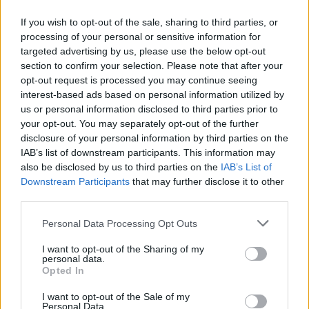
τουρνουά που έφτασε στους ημιτελικούς -μετά την
If you wish to opt-out of the sale, sharing to third parties, or
Σάντρα Ρέινολντς, που το είχε καταφέρει το 1960-,
processing of your personal or sensitive information for
αλλά δεν μπόρεσε να ολοκληρώσει την πορεία της
targeted advertising by us, please use the below opt-out
με τον «παρθενικό» της Major τίτλο.
section to confirm your selection. Please note that after your
opt-out request is processed you may continue seeing
Tunisair
@Ons_Jabeur
takes off on Centre Court,
interest-based ads based on personal information utilized by
winning the first set 6-3 against Elena
us or personal information disclosed to third parties prior to
Rybakina
#Wimbledon
|
#CentreCourt100
your opt-out. You may separately opt-out of the further
disclosure of your personal information by third parties on the
pic.twitter.com/nL2lIBh51w
IAB’s list of downstream participants. This information may
— Wimbledon (@Wimbledon)
July 9, 2022
also be disclosed by us to third parties on the
IAB’s List of
Δείτε παρακάτω τον τελευταίο πόντο και τους
Downstream Participants
that may further disclose it to other
third parties.
πανηγυρισμούς της Έλενα Ριμπάκινα.
Personal Data Processing Opt Outs
I want to opt-out of the Sharing of my
personal data.
Opted In
I want to opt-out of the Sale of my
Personal Data.