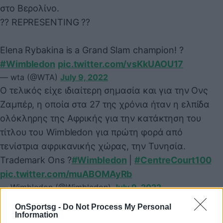
στο Βερολίνο.
?? REPRESENTING ??
Elena Rybakina is a Grand Slam champion! ?
#Wimbledon
pic.twitter.com/vsKkUAOU17
— wta (@WTA)
July 9, 2022
Ο τελικός είχε ιδιαίτερη σημασία και για την Ονς
Ζαμπέρ, η οποία στα 27 της χρόνια ήταν η ελπίδα
ολόκληρης της Αφρικής για την κατάκτηση του
τίτλου του Wimbledon για πρώτη φορά από
τενίστρια αφρικανικής χώρας, την Τυνησία.
Trademark Ons ​?​
#Wimbledon
|
#CentreCourt100
pic.twitter.com/muABOMAyRb
— Wimbledon (@Wimbledon)
July 9, 2022
Πριν λίγες ώρες η Ζαμπέρ έγινε η δεύτερη τενίστρια
OnSportsg -
Do Not Process My Personal
από την Αφρική και η πρώτη στην Open Era του
Information