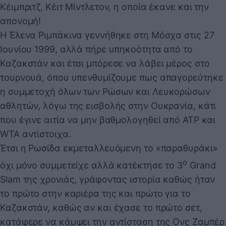
Κέιμπριτζ, Κέιτ Μίντλετον, η οποία έκανε και την
απονομή!
Η Έλενα Ριμπάκινα γεννήθηκε στη Μόσχα στις 27
Ιουνίου 1999, αλλά πήρε υπηκοότητα από το
Καζακστάν και έτσι μπόρεσε να λάβει μέρος στο
τουρνουά, όπου υπενθυμίζουμε πως απαγορεύτηκε
η συμμετοχή όλων των Ρώσων και Λευκορώσων
αθλητών, λόγω της εισβολής στην Ουκρανία, κάτι
που έγινε αιτία να μην βαθμολογηθεί από ATP και
WTA αντίστοιχα.
Έτσι η Ρωσίδα εκμεταλλευόμενη το «παραθυράκι»
ο
όχι μόνο συμμετείχε αλλά κατέκτησε το 3
Grand
Slam της χρονιάς, γράφοντας ιστορία καθώς ήταν
το πρώτο στην καριέρα της και πρώτο για το
Καζακστάν, καθώς αν και έχασε το πρώτο σετ,
κατάφερε να κάμψει την αντίσταση της Ονς Ζαμπέρ