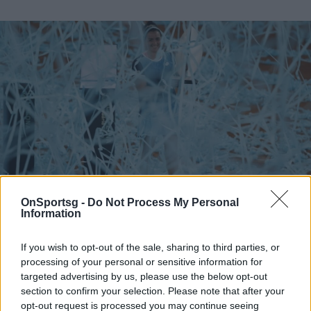
OnSportsg -
Do Not Process My Personal
Information
Photo 3/3
Madrid Open: Η Ονς Ζαμπέρ κατέκτησε το τρόπαιο και
If you wish to opt-out of the sale, sharing to third parties, or
έγραψε ιστορία στην Ισπανία
processing of your personal or sensitive information for
targeted advertising by us, please use the below opt-out
section to confirm your selection. Please note that after your
opt-out request is processed you may continue seeing