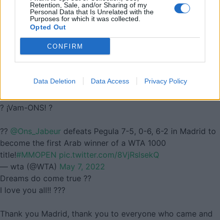
Retention, Sale, and/or Sharing of my
Personal Data that Is Unrelated with the
Purposes for which it was collected.
Opted Out
CONFIRM
Data Deletion
Data Access
Privacy Policy
? ¡Vam-ONS! ?
??
@Ons_Jabeur
defeats Pegula 7-5, 0-6, 6-2 in Madrid to
become the first Arab winner of a WTA 1000
title!
#MMOPEN
pic.twitter.com/8VjRslsekQ
— wta (@WTA)
May 7, 2022
Dreams do come true ??
I love you all!! ???
Thank you Madrid, thank you to everyone who came and