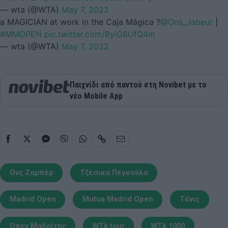
— wta (@WTA)
May 7, 2022
a MAGICIAN at work in the Caja Mágica ?
@Ons_Jabeur
|
#MMOPEN
pic.twitter.com/8yiG6UfQ4m
— wta (@WTA)
May 7, 2022
Παιχνίδι από παντού στη Novibet με το
νέο Mobile App
Ονς Ζαμπέρ
Τζέσικα Πεγκούλα
Madrid Open
Mutua Madrid Open
Τένις
Όπεν Μαδρίτης
WTA tour
WTA 1000