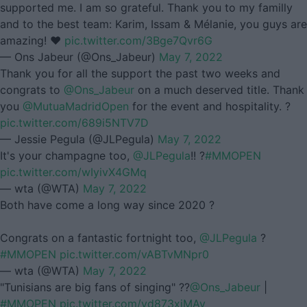
supported me. I am so grateful. Thank you to my familly
and to the best team: Karim, Issam & Mélanie, you guys are
amazing! ❤️
pic.twitter.com/3Bge7Qvr6G
— Ons Jabeur (@Ons_Jabeur)
May 7, 2022
Thank you for all the support the past two weeks and
congrats to
@Ons_Jabeur
on a much deserved title. Thank
you
@MutuaMadridOpen
for the event and hospitality. ?
pic.twitter.com/689i5NTV7D
— Jessie Pegula (@JLPegula)
May 7, 2022
It's your champagne too,
@JLPegula
!! ?
#MMOPEN
pic.twitter.com/wIyivX4GMq
— wta (@WTA)
May 7, 2022
Both have come a long way since 2020 ?
Congrats on a fantastic fortnight too,
@JLPegula
?
#MMOPEN
pic.twitter.com/vABTvMNpr0
— wta (@WTA)
May 7, 2022
"Tunisians are big fans of singing" ??
@Ons_Jabeur
|
#MMOPEN
pic.twitter.com/yd873xiMAy