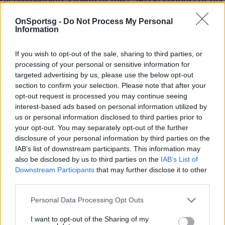
recommending a ruling of the CJEU in support of our
central mission to govern European football, protect
OnSportsg -
Do Not Process My Personal
the pyramid and develop the game across Europe.
Information
— UEFA (@UEFA)
December 15, 2022
If you wish to opt-out of the sale, sharing to third parties, or
Ωστόσο, η γνωμάτευση του του Ευρωπαϊκού
processing of your personal or sensitive information for
Δικαστηρίου δεν είναι δεσμευτική προς το παρόν
targeted advertising by us, please use the below opt-out
και η τελική απόφαση αναμένεται να ληφθεί στις
section to confirm your selection. Please note that after your
opt-out request is processed you may continue seeing
αρχές του 2023. Ωστόσο, στη μεγάλη πλειονότητα
interest-based ads based on personal information utilized by
των υποθέσεων, το αρχικό πόρισμα του γενικού
us or personal information disclosed to third parties prior to
εισαγγελέα είναι αυτό που καθοδηγεί τους
your opt-out. You may separately opt-out of the further
disclosure of your personal information by third parties on the
δικαστές.
IAB’s list of downstream participants. This information may
also be disclosed by us to third parties on the
IAB’s List of
Downstream Participants
that may further disclose it to other
Παιχνίδι από παντού στη Novibet με το
third parties.
νέο Mobile App
Personal Data Processing Opt Outs
I want to opt-out of the Sharing of my