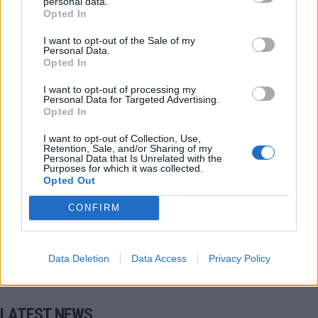
personal data.
Opted In
I want to opt-out of the Sale of my
Personal Data.
Ευρωπαϊκό Δικαστήριο
UEFA
Opted In
I want to opt-out of processing my
European Super League
Personal Data for Targeted Advertising.
Opted In
ΠΟΛΕΜΟΣ UEFA-EUROPEAN SUPER LEAGUE
I want to opt-out of Collection, Use,
Retention, Sale, and/or Sharing of my
Personal Data that Is Unrelated with the
Purposes for which it was collected.
COMMENTS
Opted Out
CONFIRM
Συνδεθείτε για να σχολιάσετε
Data Deletion
Data Access
Privacy Policy
LATEST NEWS