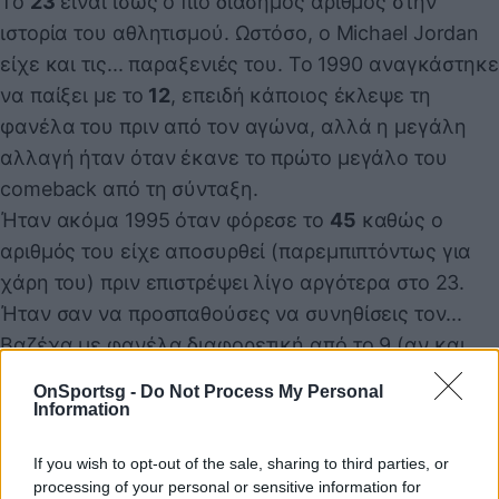
Το
23
είναι ίσως ο πιο διάσημος αριθμός στην
ιστορία του αθλητισμού. Ωστόσο, ο Michael Jordan
είχε και τις... παραξενιές του. Το 1990 αναγκάστηκε
να παίξει με το
12
, επειδή κάποιος έκλεψε τη
φανέλα του πριν από τον αγώνα, αλλά η μεγάλη
αλλαγή ήταν όταν έκανε το πρώτο μεγάλο του
comeback από τη σύνταξη.
Ήταν ακόμα 1995 όταν φόρεσε το
45
καθώς ο
αριθμός του είχε αποσυρθεί (παρεμπιπτόντως για
χάρη του) πριν επιστρέψει λίγο αργότερα στο 23.
Ήταν σαν να προσπαθούσες να συνηθίσεις τον...
Βαζέχα με φανέλα διαφορετική από το 9 (αν και
έχει παίξει με το 7 και με το 10 στην πλάτη). Και
OnSportsg -
Do Not Process My Personal
κάπως έτσι η τάξη αποκαταστάθηκε στο σύμπαν.
Information
If you wish to opt-out of the sale, sharing to third parties, or
processing of your personal or sensitive information for