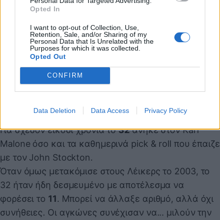
Personal Data for Targeted Advertising.
Opted In
I want to opt-out of Collection, Use,
Retention, Sale, and/or Sharing of my
Personal Data that Is Unrelated with the
Purposes for which it was collected.
Opted Out
CONFIRM
Karl Malone
Data Deletion
Data Access
Privacy Policy
Για σχεδόν είκοσι χρόνια το
32
ανήκε στον Karl
Malone όσο και τα καθημερινά pick & roll που έπαιζε
με τον John Stockton.
Όταν όμως μετακόμισε στους Λέικερς το 2003, το
32 ήταν ήδη δεσμευμένο με αποτέλεσμα να
φορέσει το
11
. Μπορεί να άλλαξε αριθμό, αλλά όχι
συνήθειες. Οι αγκώνες συνέχισαν να... μιλούν την