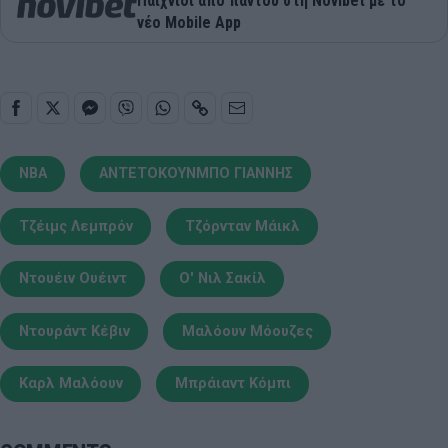
Παιχνίδι από παντού στη Novibet με το
νέο Mobile App
NBA
ΑΝΤΕΤΟΚΟΥΝΜΠΟ ΓΙΑΝΝΗΣ
Τζέιμς Λεμπρόν
Τζόρνταν Μάικλ
Ντουέιν Ουέιντ
Ο' Νιλ Σακίλ
Ντουράντ Κέβιν
Μαλόουν Μόουζες
Καρλ Μαλόουν
Μπράιαντ Κόμπι