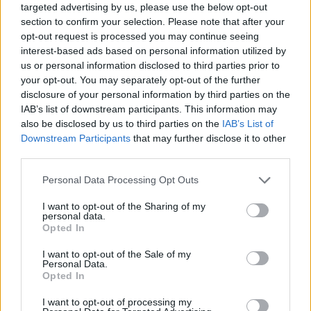
targeted advertising by us, please use the below opt-out
section to confirm your selection. Please note that after your
opt-out request is processed you may continue seeing
interest-based ads based on personal information utilized by
us or personal information disclosed to third parties prior to
your opt-out. You may separately opt-out of the further
Charles Barkley
disclosure of your personal information by third parties on the
IAB’s list of downstream participants. This information may
also be disclosed by us to third parties on the
IAB’s List of
Στη Φιλαδέλφεια όλοι τον ήξεραν ως
34
. Για λίγο
Downstream Participants
that may further disclose it to other
όμως φόρεσε το
32
, θέλοντας να τιμήσει τον
third parties.
Μάτζικ Τζόνσον μετά την ανακοίνωση ότι ήταν
Personal Data Processing Opt Outs
φορέας του HIV. Στο Φοίνιξ επέστρεψε στο 34 και
I want to opt-out of the Sharing of my
εκεί κατέκτησε το μοναδικό Βραβείο MVP της
personal data.
καριέρας του, για να κλείσει την καριέρα του στο
Opted In
Χιούστον με το
4
.
I want to opt-out of the Sale of my
Personal Data.
Ναι, ακόμη και ο Sir Charles είχε περισσότερες
Opted In
αλλαγές από τις δίαιτες που ξεκινούσε κάθε
I want to opt-out of processing my
Δευτέρα.