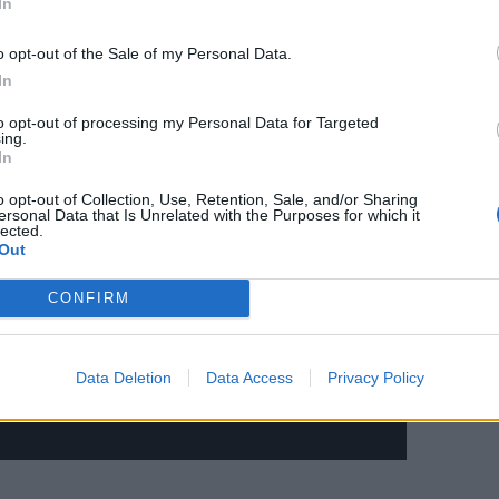
In
α στους Κλίβελαντ Καβαλίερς το 2003 και
o opt-out of the Sale of my Personal Data.
ου. Όταν όμως μετακόμισε στο Μαϊάμι το
In
 φόρεσε το
6
. Αποτέλεσμα; Δύο
έον τρομακτικές superteams που γνώρισε
to opt-out of processing my Personal Data for Targeted
ing.
In
 του 23, ενώ το 2021 το 6 έκανε
o opt-out of Collection, Use, Retention, Sale, and/or Sharing
πλά όταν είσαι ο LeBron, μπορείς να
ersonal Data that Is Unrelated with the Purposes for which it
lected.
 το brand. Τώρα να δούμε τι θα φορέσει,
Out
CONFIRM
Data Deletion
Data Access
Privacy Policy