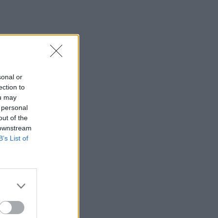
sonal or
ection to
ou may
 personal
out of the
 downstream
B’s List of