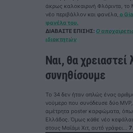
άκρως καλοκαιρινή Φλόριντα, το Μ
νέο περιβάλλον και φανέλα,
ο Gia
φανέλα του.
ΔΙΑΒΑΣΤΕ ΕΠΙΣΗΣ:
Ο αποχαιρετι
ιδιοκτητών
Ναι, θα χρειαστεί 
συνηθίσουμε
Το 34 δεν ήταν απλώς ένας αριθμό
νούμερο που συνόδευσε δύο MVP, 
αμέτρητα poster καρφώματα, όπως
Ελλάδος. Όμως κάθε νέο κεφάλαιο
στους Μαϊάμι Χιτ, αυτό γράφει...
7