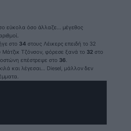
ο εύκολα όσο άλλαζε... μέγεθος
αριθμοί.
ήγε στο
34
στους Λέικερς επειδή το 32
ου Μάτζικ Τζόνσον, φόρεσε ξανά το
32
στο
Βοστώνη επέστρεψε στο
36
.
κιλά και λέγεσαι… Diesel, μάλλον δεν
λέμματα.