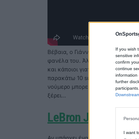
OnSports
If you wish 
Βέβαια, ο Γιάννης δεν είναι ο πρ
sensitive in
φανέλα του. Άλλοι το έκαναν από
confirm you
continue se
και κάποιοι γιατί ήθελαν ένα rest
information 
παρακάτω 10 superstars απέδειξαν
further disc
νούμερο μπορεί να σηματοδοτήσει
participants
Downstream 
ξέρει…
LeBron James
Persona
I want t
Αν υπάρχει ένας αριθμός που συνδ