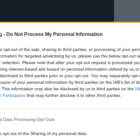
g -
Do Not Process My Personal Information
to opt-out of the sale, sharing to third parties, or processing of your per
ώτος που αποφάσισε να αλλάξει αριθμό στη
formation for targeted advertising by us, please use the below opt-out s
 σεβασμό, άλλοι λόγω... διαθεσιμότητας
r selection. Please note that after your opt-out request is processed y
eing interest-based ads based on personal information utilized by us or
art χωρίς να αλλάξουν πλανήτη. Και οι
disclosed to third parties prior to your opt-out. You may separately opt-
 ότι μερικές φορές ένα διαφορετικό
losure of your personal information by third parties on the IAB’s list of
 μια ολόκληρη νέα εποχή. Ο Kobe Bryant
. This information may also be disclosed by us to third parties on the
IA
Participants
that may further disclose it to other third parties.
l Data Processing Opt Outs
o opt-out of the Sharing of my personal data.
έθηκε με τον LeBron, αυτός είναι το
23
.