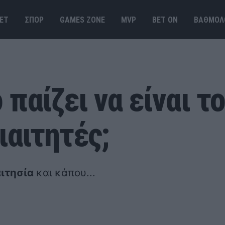
ΕΤ
ΣΠΟΡ
GAMES ΖΟΝΕ
MVP
BET ΟΝ
ΒΑΘΜΟΛ
παίζει να είναι τ
διαιτητές;
αιτησία
και κάπου...