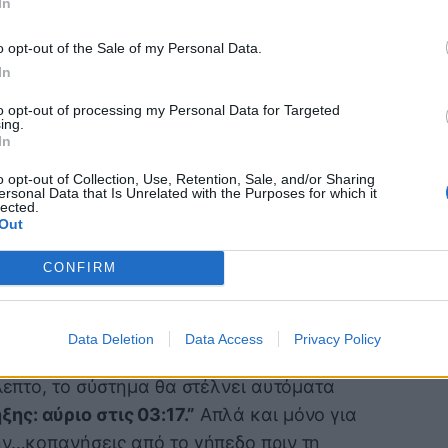
In
o opt-out of the Sale of my Personal Data.
In
to opt-out of processing my Personal Data for Targeted
ing.
In
μπότ
o opt-out of Collection, Use, Retention, Sale, and/or Sharing
ersonal Data that Is Unrelated with the Purposes for which it
lected.
 κάμερα επειδή το AI έδωσε κατοχή
Out
ά «Unsportsmanlike behavior detected»
CONFIRM
θαίνει μπλε οθόνη και Error 404.
ταίο δίλεπτο θα κρατήσει….47 λεπτά και
Data Deletion
Data Access
Privacy Policy
ίλεπτο, το σύστημα θα στέλνει αυτόματα
ης: αύριο στις 03:17.”
Απλά και μόνο για
ην…κοπανήσεις από το γήπεδο πριν τη