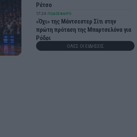
Ρέτσο
17:24
ΠΟΔΟΣΦΑΙΡΟ
«Όχι» της Μάντσεστερ Σίτι στην
πρώτη πρόταση της Μπαρτσελόνα για
Ρόδρι
ΟΛΕΣ ΟΙ ΕΙΔΗΣΕΙΣ
16:50
EUROLEAGUE
Ο Φρανσίσκο αποθέωσε την κίνηση
της Ζαλγκίρις με τον Έβανς
16:34
SUPER LEAGUE
Παναθηναϊκός: Επαγγελματικά
συμβόλαια σε έξι ποδοσφαιριστές
της ακαδημίας
16:05
MVP
Μήπως χρειαζόμαστε όλοι λίγο
«Γκρεγκ Πόποβιτς» στη ζωή μας;
15:38
SUPER LEAGUE