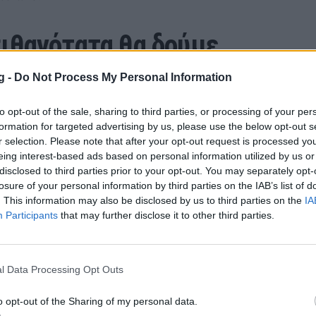
ιθανότατα θα δούμε
πει για τα καλά στο
g -
Do Not Process My Personal Information
to opt-out of the sale, sharing to third parties, or processing of your per
formation for targeted advertising by us, please use the below opt-out s
r selection. Please note that after your opt-out request is processed y
eing interest-based ads based on personal information utilized by us or
disclosed to third parties prior to your opt-out. You may separately opt-
losure of your personal information by third parties on the IAB’s list of
A κάνει φλόπινγκ
. This information may also be disclosed by us to third parties on the
IA
Participants
that may further disclose it to other third parties.
κές γωνίες, υπολογίζει επιτάχυνση
λήγει στο συμπέρασμα ότι ο αμυντικός
δειξη από περίπτερο.
l Data Processing Opt Outs
υλ έτσι κι αλλιώς, διότι κάποια
νη δεν μπορεί να αλλάξει.
o opt-out of the Sharing of my personal data.