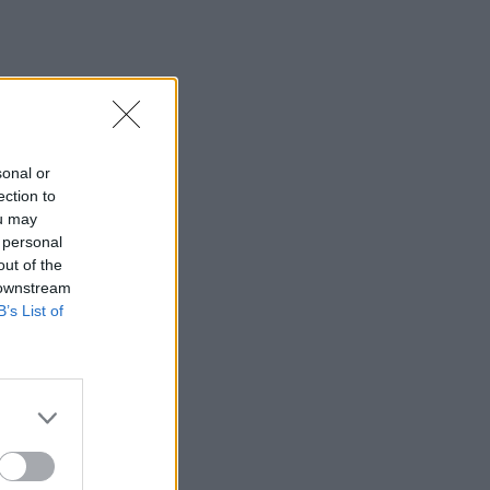
sonal or
ection to
ou may
 personal
out of the
 downstream
B’s List of