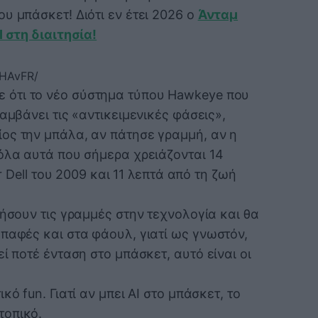
υ μπάσκετ! Διότι εν έτει 2026 ο
Άνταμ
I στη διαιτησία!
4HAvFR/
ότι το νέο σύστημα τύπου Hawkeye που
αμβάνει τις «αντικειμενικές φάσεις»,
ος την μπάλα, αν πάτησε γραμμή, αν η
 όλα αυτά που σήμερα χρειάζονται 14
or Dell του 2009 και 11 λεπτά από τη ζωή
σουν τις γραμμές στην τεχνολογία και θα
παφές και στα φάουλ, γιατί ως γνωστόν,
ί ποτέ ένταση στο μπάσκετ, αυτό είναι οι
κό fun. Γιατί αν μπει AI στο μπάσκετ, το
τοπικό.