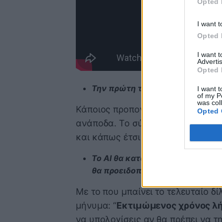
Opted 
I want t
Opted 
I want 
Advertis
Opted 
Την πρώτη τεχνική ποινή σε ρο
I want t
of my P
was col
Κάποιος προπονητής ουρλιάζει σε
Opted 
ανάποδα. Το σύστημα απαντά ψυχρ
και κάπως έτσι ο Ομπράντοβιτς πα
Το AI θα καταλάβει ότι το τελευ
θα προειδοποιεί
Με το που μπαίνει το τελευταίο δ
μήνυμα: “
Εκτιμώμενος χρόνος λήξ
να υπολογίσεις αν θα πρέπει να τ