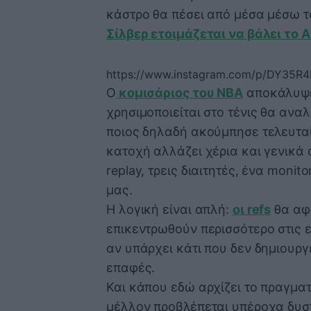
κάστρο θα πέσει από μέσα μέσω το
Σίλβερ ετοιμάζεται να βάλει το A
https://www.instagram.com/p/DY35R
Ο
κομισάριος του NBA
αποκάλυψε 
χρησιμοποιείται στο τένις θα αναλ
ποιος δηλαδή ακούμπησε τελευταί
κατοχή αλλάζει χέρια και γενικά
replay, τρεις διαιτητές, ένα monit
μας.
Η λογική είναι απλή:
οι refs
θα αφή
επικεντρωθούν περισσότερο στις ε
αν υπάρχει κάτι που δεν δημιουργε
επαφές.
Και κάπου εδώ αρχίζει το πραγματι
μέλλον προβλέπεται υπέροχα δυσ