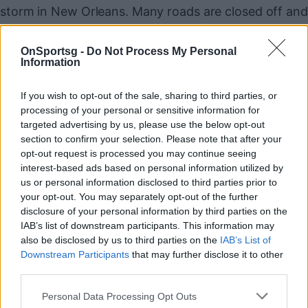
storm in New Orleans. Many roads are closed off and
icy.
pic.twitter.com/LhjLWnOouq
— Chris Haynes (@ChrisBHaynes)
January 22, 2025
OnSportsg -
Do Not Process My Personal
Information
If you wish to opt-out of the sale, sharing to third parties, or
Παιχνίδι από παντού στη Novibet με το
processing of your personal or sensitive information for
νέο Mobile App
targeted advertising by us, please use the below opt-out
section to confirm your selection. Please note that after your
opt-out request is processed you may continue seeing
interest-based ads based on personal information utilized by
us or personal information disclosed to third parties prior to
your opt-out. You may separately opt-out of the further
disclosure of your personal information by third parties on the
COMMENTS
IAB’s list of downstream participants. This information may
also be disclosed by us to third parties on the
IAB’s List of
Downstream Participants
that may further disclose it to other
Συνδεθείτε για να σχολιάσετε
third parties.
Personal Data Processing Opt Outs