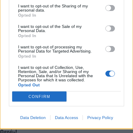
I want to opt-out of the Sharing of my
personal data.
Opted In
LATEST NEWS
I want to opt-out of the Sale of my
23:21
ΣΠΟΡ
Personal Data.
Παγκόσμιο Στίβου Κ20: Πανελλήνιο ρεκόρ για τη
Opted In
Δανάη Μπακογιάννη
I want to opt-out of processing my
Personal Data for Targeted Advertising.
23:13
SUPER LEAGUE
Opted In
Παναθηναϊκός: Πιθανές εκπλήξεις στις μεταγραφές!
I want to opt-out of Collection, Use,
22:38
NBA
Retention, Sale, and/or Sharing of my
Μπράουν: «Όταν έμαθα για την ανταλλαγή, πέταξα το
Personal Data that Is Unrelated with the
Purposes for which it was collected.
κινητό στην άλλη άκρη του δωματίου»
Opted Out
22:17
ΜΠΑΣΚΕΤ
CONFIRM
Eurobasket U16: «Περίπατος» της Εθνικής Κορασίδων
με +42 επί της Ιρλανδίας
22:04
ΠΟΔΟΣΦΑΙΡΟ
Data Deletion
Data Access
Privacy Policy
Σε δημοπρασία η μπάλα που άγγιξε το «χέρι του
Θεού»!