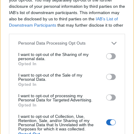
disclosure of your personal information by third parties on the
IAB’s list of downstream participants. This information may
also be disclosed by us to third parties on the
IAB’s List of
Αταμάν Εργκίν
ΟΛΥΜΠΙΑΚΟΣ - ΠΑΝΑΘΗΝΑΪΚΟΣ
Downstream Participants
that may further disclose it to other
third parties.
Τελικοί Basket League
παναθηναικος μπασκετ
Personal Data Processing Opt Outs
I want to opt-out of the Sharing of my
COMMENTS
personal data.
Opted In
I want to opt-out of the Sale of my
Συνδεθείτε για να σχολιάσετε
Personal Data.
Opted In
I want to opt-out of processing my
Personal Data for Targeted Advertising.
Opted In
LATEST NEWS
I want to opt-out of Collection, Use,
Retention, Sale, and/or Sharing of my
14:45
Personal Data that Is Unrelated with the
SUPER LEAGUE
Purposes for which it was collected.
Οι ευχές του ΠΑΟΚ για τη γέννηση της κόρης του
Opted Out