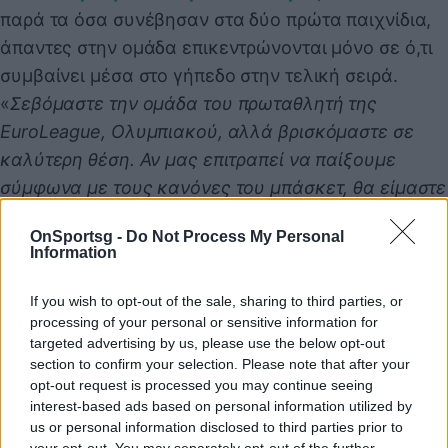
παρά τα όσα συνέβησαν στα δύο πρώτα παιχνίδια,
άπαντες στην ομάδα επικεντρώνονται μόνο σε ό,τι
συμβαίνει μέσα στο γήπεδο στην τελική σειρά.
«
Σεβόμαστε την ομάδα του πρωταθλητή της
EuroLeague, Ολυμπιακού, αλλά βρισκόμαστε σε
καλύτερη θέση. Αν μας επιτραπεί να παίξουμε
σύμφωνα με τους κανόνες του μπάσκετ, θα είμαστε
πρωταθλητές. Η μόνη μας προσδοκία είναι η δίκαιη
OnSportsg -
Do Not Process My Personal
και ισότιμη διαιτησία
», δήλωσε ο προπονητής του
Information
Παναθηναϊκού.
If you wish to opt-out of the sale, sharing to third parties, or
processing of your personal or sensitive information for
targeted advertising by us, please use the below opt-out
Παιχνίδι από παντού στη Novibet με το
section to confirm your selection. Please note that after your
νέο Mobile App
opt-out request is processed you may continue seeing
interest-based ads based on personal information utilized by
us or personal information disclosed to third parties prior to
your opt-out. You may separately opt-out of the further